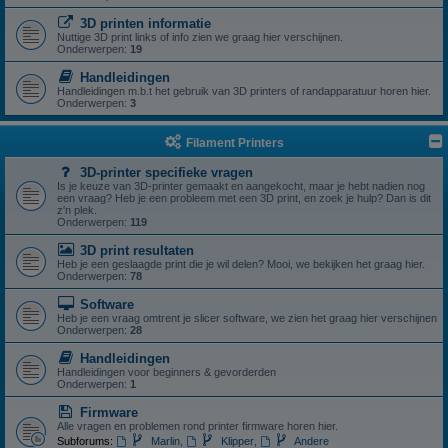
3D printen informatie
Nuttige 3D print links of info zien we graag hier verschijnen.
Onderwerpen:
19
Handleidingen
Handleidingen m.b.t het gebruik van 3D printers of randapparatuur horen hier.
Onderwerpen:
3
Filament Printers
3D-printer specifieke vragen
Is je keuze van 3D-printer gemaakt en aangekocht, maar je hebt nadien nog
een vraag? Heb je een probleem met een 3D print, en zoek je hulp? Dan is dit
z'n plek.
Onderwerpen:
119
3D print resultaten
Heb je een geslaagde print die je wil delen? Mooi, we bekijken het graag hier.
Onderwerpen:
78
Software
Heb je een vraag omtrent je slicer software, we zien het graag hier verschijnen
Onderwerpen:
28
Handleidingen
Handleidingen voor beginners & gevorderden
Onderwerpen:
1
Firmware
Alle vragen en problemen rond printer firmware horen hier.
Subforums:
Marlin
,
Klipper
,
Andere