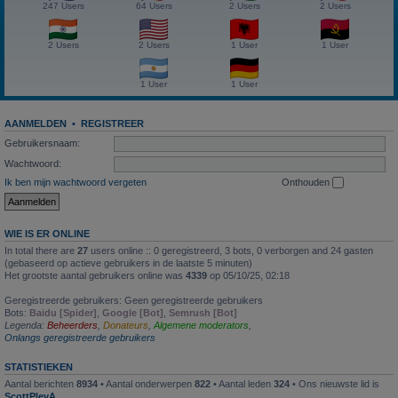
247 Users
64 Users
2 Users
2 Users
2 Users
2 Users
1 User
1 User
1 User
1 User
AANMELDEN
•
REGISTREER
Gebruikersnaam:
Wachtwoord:
Ik ben mijn wachtwoord vergeten
Onthouden
WIE IS ER ONLINE
In total there are
27
users online :: 0 geregistreerd, 3 bots, 0 verborgen and 24 gasten
(gebaseerd op actieve gebruikers in de laatste 5 minuten)
Het grootste aantal gebruikers online was
4339
op 05/10/25, 02:18
Geregistreerde gebruikers: Geen geregistreerde gebruikers
Bots:
Baidu [Spider]
,
Google [Bot]
,
Semrush [Bot]
Legenda:
Beheerders
,
Donateurs
,
Algemene moderators
,
Onlangs geregistreerde gebruikers
STATISTIEKEN
Aantal berichten
8934
• Aantal onderwerpen
822
• Aantal leden
324
• Ons nieuwste lid is
ScottPlevA