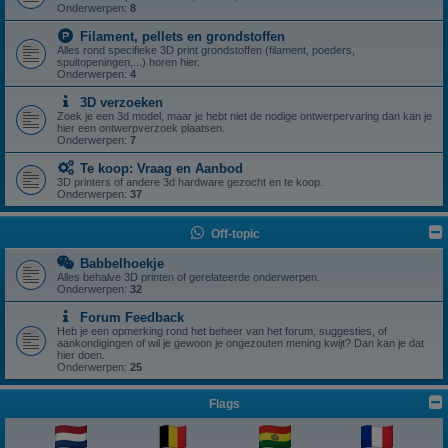
Onderwerpen:
8
Filament, pellets en grondstoffen
Alles rond specifieke 3D print grondstoffen (filament, poeders,
spuitopeningen,...) horen hier.
Onderwerpen:
4
3D verzoeken
Zoek je een 3d model, maar je hebt niet de nodige ontwerpervaring dan kan je
hier een ontwerpverzoek plaatsen.
Onderwerpen:
7
Te koop: Vraag en Aanbod
3D printers of andere 3d hardware gezocht en te koop.
Onderwerpen:
37
Off-topic
Babbelhoekje
Alles behalve 3D printen of gerelateerde onderwerpen.
Onderwerpen:
32
Forum Feedback
Heb je een opmerking rond het beheer van het forum, suggesties, of
aankondigingen of wil je gewoon je ongezouten mening kwijt? Dan kan je dat
hier doen.
Onderwerpen:
25
Flags