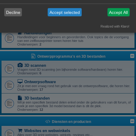
Zoek je een specifiek onderdeel of heb je een vraag rond een specifiek
onderdeel? Dan is dit z'n plek.
Onderwerpen:
5
Decline
Accept selected
Accept All
Drivers
Aanstuursoftware (excl slicers) voor een zelfbouwprinter horen hier.
Onderwerpen:
1
Realized with Klaro!
Handleidingen
Handleidingen voor beginners en gevorderden. Ook topics die de voortgang
van een zelfbouwprinter tonen horen hier tuis
Onderwerpen:
2
Ontwerpprogramma's en 3D bestanden
3D scannen
Vragen rond 3D scanning (en bijhorende software/hardware) horen hier.
Onderwerpen:
6
Ontwerpsoftware
Zit je met een vraag rond het gebruik van de ontwerpsoftware, die horen hier.
Onderwerpen:
17
3D bestanden
Wil je een specifiek bestand delen enkel onder de gebruikers van dit forum, of
zoek je een specifiek 3d model bestand dan is dit de plek.
Onderwerpen:
12
Diensten en producten
Websites en webwinkels
Alles over 3D print websites, winkels, reviews etc...