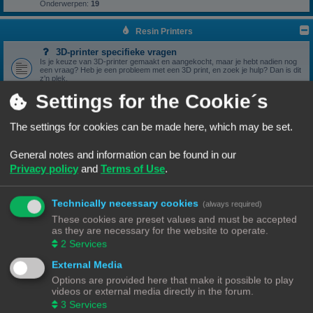
Onderwerpen:
19
Resin Printers
3D-printer specifieke vragen
Is je keuze van 3D-printer gemaakt en aangekocht, maar je hebt nadien nog
een vraag? Heb je een probleem met een 3D print, en zoek je hulp? Dan is dit
z'n plek.
Onderwerpen:
17
Settings for the Cookie´s
3D print resultaten
Heb je een geslaagde print die je wil delen? Mooi, we bekijken het graag hier.
Onderwerpen:
6
The settings for cookies can be made here, which may be set.
Software
General notes and information can be found in our
Heb je een vraag omtrent je slicer software, we zien het graag hier
verschijnen.
Privacy policy
and
Terms of Use
.
Onderwerpen:
5
Handleidingen
Handleidingen voor beginners & gevorderden
Technically necessary cookies
(always required)
These cookies are preset values and must be accepted
Zelfbouwprinters
as they are necessary for the website to operate.
2
Services
Vragen rond de opbouw en het gebruik van een zelfbouw
printer horen hier.
External Media
Wil je zelf een printer bouwen, heb je er eentje gebouwd en zit je met een
vraag. Dan is dit z'n plek.
Options are provided here that make it possible to play
Onderwerpen:
13
videos or external media directly in the forum.
3
Services
Onderdelen