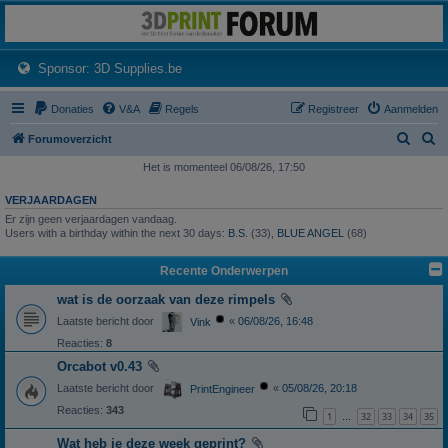
3dprintforum
Het 3D print forum van de Benelux na de sluiting van 3dprintforum.nl
(Opens a new tab)
Sponsor: 3D Supplies.be
Donaties
V&A
Regels
Registreer
Aanmelden
Z
Z
Forumoverzicht
o
o
Het is momenteel 06/08/26, 17:50
e
e
VERJAARDAGEN
k
k
Er zijn geen verjaardagen vandaag.
Users with a birthday within the next 30 days:
B.S.
(33),
BLUE ANGEL
(68)
Recente Onderwerpen
wat is de oorzaak van deze rimpels
Laatste bericht door
«
06/08/26, 16:48
Vink
Reacties:
8
Orcabot v0.43
Laatste bericht door
«
05/08/26, 20:18
PrintEngineer
Reacties:
343
1
32
33
34
35
…
Wat heb je deze week geprint?