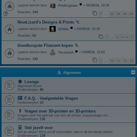
Laatste bericht door
«
05/08/26, 19:28
PrintEngineer
Reacties:
244
1
22
23
24
25
…
NineLizard's Designs & Prints
Laatste bericht door
«
04/08/26, 15:35
3DWim
Reacties:
62
1
4
5
6
7
…
Goedkoopste Filament kopen
Laatste bericht door
«
04/08/26, 15:02
Tecumseh
Reacties:
120
1
10
11
12
13
…
Algemeen
Lounge
Algemeen forum
Onderwerpen:
80
F.A.Q. - Veelgestelde Vragen
Onderwerpen:
10
Vragen over 3D-printen en 3D-printers
Vragen over het gebruik van een de printer, toepassingen etc...
Onderwerpen:
136
Stel jezelf voor
Ben je nieuw? Wil je jezelf voorstellen, dan is dit het ideale plekje!
Onderwerpen:
138