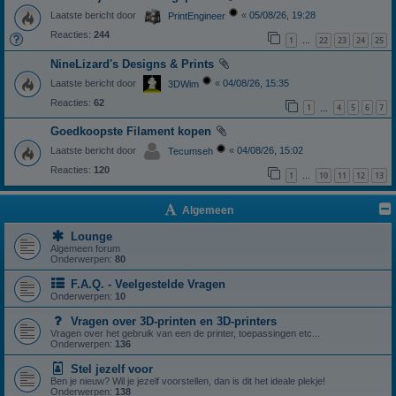
Laatste bericht door
«
05/08/26, 19:28
PrintEngineer
Reacties:
244
1
22
23
24
25
…
NineLizard's Designs & Prints
Laatste bericht door
«
04/08/26, 15:35
3DWim
Reacties:
62
1
4
5
6
7
…
Goedkoopste Filament kopen
Laatste bericht door
«
04/08/26, 15:02
Tecumseh
Reacties:
120
1
10
11
12
13
…
Algemeen
Lounge
Algemeen forum
Onderwerpen:
80
F.A.Q. - Veelgestelde Vragen
Onderwerpen:
10
Vragen over 3D-printen en 3D-printers
Vragen over het gebruik van een de printer, toepassingen etc...
Onderwerpen:
136
Stel jezelf voor
Ben je nieuw? Wil je jezelf voorstellen, dan is dit het ideale plekje!
Onderwerpen:
138