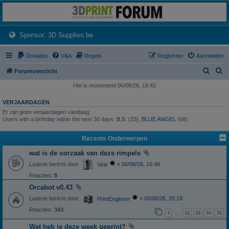
3dprintforum
Het 3D print forum van de Benelux na de sluiting van 3dprintforum.nl
(Opens a new tab)
Sponsor: 3D Supplies.be
Donaties
V&A
Regels
Registreer
Aanmelden
Z
Z
Forumoverzicht
o
o
Het is momenteel 06/08/26, 18:42
e
e
VERJAARDAGEN
k
k
Er zijn geen verjaardagen vandaag.
Users with a birthday within the next 30 days:
B.S.
(33),
BLUE ANGEL
(68)
Recente Onderwerpen
wat is de oorzaak van deze rimpels
Laatste bericht door
«
06/08/26, 16:48
Vink
Reacties:
8
Orcabot v0.43
Laatste bericht door
«
05/08/26, 20:18
PrintEngineer
Reacties:
343
1
32
33
34
35
…
Wat heb je deze week geprint?