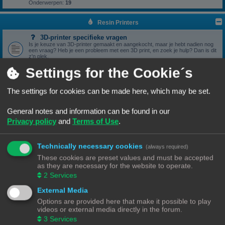
Onderwerpen:
19
Resin Printers
3D-printer specifieke vragen
Is je keuze van 3D-printer gemaakt en aangekocht, maar je hebt nadien nog
een vraag? Heb je een probleem met een 3D print, en zoek je hulp? Dan is dit
z'n plek.
Onderwerpen:
17
Settings for the Cookie´s
3D print resultaten
Heb je een geslaagde print die je wil delen? Mooi, we bekijken het graag hier.
Onderwerpen:
6
The settings for cookies can be made here, which may be set.
Software
General notes and information can be found in our
Heb je een vraag omtrent je slicer software, we zien het graag hier
verschijnen.
Privacy policy
and
Terms of Use
.
Onderwerpen:
5
Handleidingen
Handleidingen voor beginners & gevorderden
Technically necessary cookies
(always required)
These cookies are preset values and must be accepted
Zelfbouwprinters
as they are necessary for the website to operate.
2
Services
Vragen rond de opbouw en het gebruik van een zelfbouw
printer horen hier.
External Media
Wil je zelf een printer bouwen, heb je er eentje gebouwd en zit je met een
vraag. Dan is dit z'n plek.
Options are provided here that make it possible to play
Onderwerpen:
13
videos or external media directly in the forum.
3
Services
Onderdelen