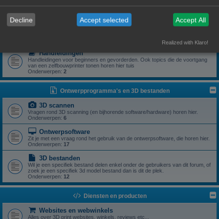
Zoek je een specifiek onderdeel of heb je een vraag rond een specifiek
onderdeel? Dan is dit z'n plek.
Onderwerpen:
5
Decline
Accept selected
Accept All
Drivers
Aanstuursoftware (excl slicers) voor een zelfbouwprinter horen hier.
Onderwerpen:
1
Realized with Klaro!
Handleidingen
Handleidingen voor beginners en gevorderden. Ook topics die de voortgang
van een zelfbouwprinter tonen horen hier tuis
Onderwerpen:
2
Ontwerpprogramma's en 3D bestanden
3D scannen
Vragen rond 3D scanning (en bijhorende software/hardware) horen hier.
Onderwerpen:
6
Ontwerpsoftware
Zit je met een vraag rond het gebruik van de ontwerpsoftware, die horen hier.
Onderwerpen:
17
3D bestanden
Wil je een specifiek bestand delen enkel onder de gebruikers van dit forum, of
zoek je een specifiek 3d model bestand dan is dit de plek.
Onderwerpen:
12
Diensten en producten
Websites en webwinkels
Alles over 3D print websites, winkels, reviews etc...