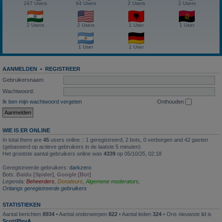
247 Users
64 Users
2 Users
2 Users
2 Users
2 Users
1 User
1 User
1 User
1 User
AANMELDEN
•
REGISTREER
Gebruikersnaam:
Wachtwoord:
Ik ben mijn wachtwoord vergeten
Onthouden
WIE IS ER ONLINE
In total there are
45
users online :: 1 geregistreerd, 2 bots, 0 verborgen and 42 gasten
(gebaseerd op actieve gebruikers in de laatste 5 minuten)
Het grootste aantal gebruikers online was
4339
op 05/10/25, 02:18
Geregistreerde gebruikers:
darkzero
Bots:
Baidu [Spider]
,
Google [Bot]
Legenda:
Beheerders
,
Donateurs
,
Algemene moderators
,
Onlangs geregistreerde gebruikers
STATISTIEKEN
Aantal berichten
8934
• Aantal onderwerpen
822
• Aantal leden
324
• Ons nieuwste lid is
ScottPlevA