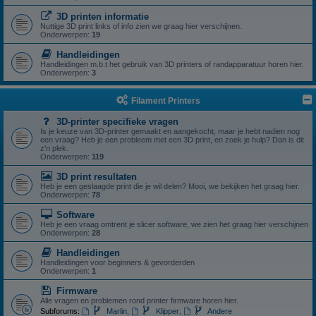
3D printen informatie
Nuttige 3D print links of info zien we graag hier verschijnen.
Onderwerpen:
19
Handleidingen
Handleidingen m.b.t het gebruik van 3D printers of randapparatuur horen hier.
Onderwerpen:
3
Filament Printers
3D-printer specifieke vragen
Is je keuze van 3D-printer gemaakt en aangekocht, maar je hebt nadien nog
een vraag? Heb je een probleem met een 3D print, en zoek je hulp? Dan is dit
z'n plek.
Onderwerpen:
119
3D print resultaten
Heb je een geslaagde print die je wil delen? Mooi, we bekijken het graag hier.
Onderwerpen:
78
Software
Heb je een vraag omtrent je slicer software, we zien het graag hier verschijnen
Onderwerpen:
28
Handleidingen
Handleidingen voor beginners & gevorderden
Onderwerpen:
1
Firmware
Alle vragen en problemen rond printer firmware horen hier.
Subforums:
Marlin
,
Klipper
,
Andere