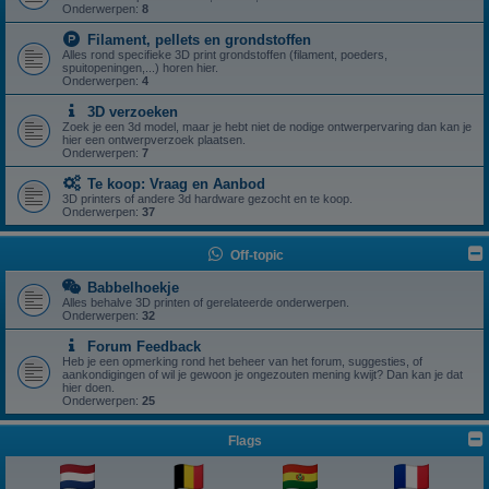
Onderwerpen:
8
Filament, pellets en grondstoffen
Alles rond specifieke 3D print grondstoffen (filament, poeders,
spuitopeningen,...) horen hier.
Onderwerpen:
4
3D verzoeken
Zoek je een 3d model, maar je hebt niet de nodige ontwerpervaring dan kan je
hier een ontwerpverzoek plaatsen.
Onderwerpen:
7
Te koop: Vraag en Aanbod
3D printers of andere 3d hardware gezocht en te koop.
Onderwerpen:
37
Off-topic
Babbelhoekje
Alles behalve 3D printen of gerelateerde onderwerpen.
Onderwerpen:
32
Forum Feedback
Heb je een opmerking rond het beheer van het forum, suggesties, of
aankondigingen of wil je gewoon je ongezouten mening kwijt? Dan kan je dat
hier doen.
Onderwerpen:
25
Flags