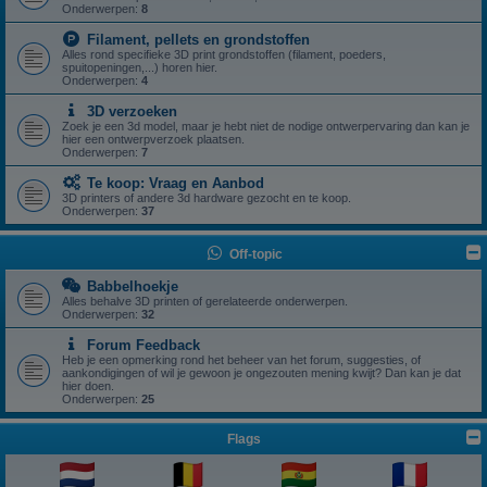
Onderwerpen:
8
Filament, pellets en grondstoffen
Alles rond specifieke 3D print grondstoffen (filament, poeders,
spuitopeningen,...) horen hier.
Onderwerpen:
4
3D verzoeken
Zoek je een 3d model, maar je hebt niet de nodige ontwerpervaring dan kan je
hier een ontwerpverzoek plaatsen.
Onderwerpen:
7
Te koop: Vraag en Aanbod
3D printers of andere 3d hardware gezocht en te koop.
Onderwerpen:
37
Off-topic
Babbelhoekje
Alles behalve 3D printen of gerelateerde onderwerpen.
Onderwerpen:
32
Forum Feedback
Heb je een opmerking rond het beheer van het forum, suggesties, of
aankondigingen of wil je gewoon je ongezouten mening kwijt? Dan kan je dat
hier doen.
Onderwerpen:
25
Flags