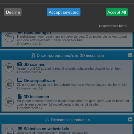
Zoek je een specifiek onderdeel of heb je een vraag rond een specifiek
onderdeel? Dan is dit z'n plek.
Onderwerpen:
5
Decline
Accept selected
Accept All
Drivers
Aanstuursoftware (excl slicers) voor een zelfbouwprinter horen hier.
Onderwerpen:
1
Realized with Klaro!
Handleidingen
Handleidingen voor beginners en gevorderden. Ook topics die de voortgang
van een zelfbouwprinter tonen horen hier tuis
Onderwerpen:
2
Ontwerpprogramma's en 3D bestanden
3D scannen
Vragen rond 3D scanning (en bijhorende software/hardware) horen hier.
Onderwerpen:
6
Ontwerpsoftware
Zit je met een vraag rond het gebruik van de ontwerpsoftware, die horen hier.
Onderwerpen:
17
3D bestanden
Wil je een specifiek bestand delen enkel onder de gebruikers van dit forum, of
zoek je een specifiek 3d model bestand dan is dit de plek.
Onderwerpen:
12
Diensten en producten
Websites en webwinkels
Alles over 3D print websites, winkels, reviews etc...