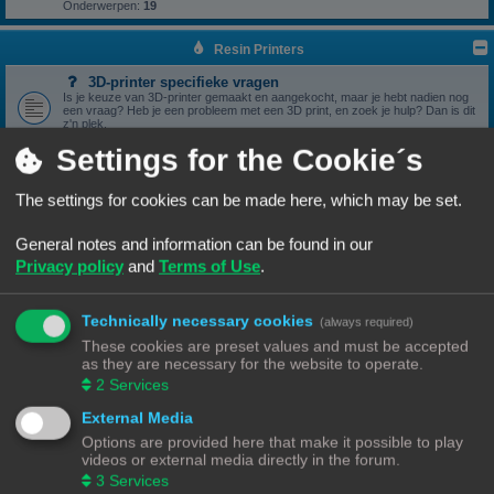
Onderwerpen:
19
Resin Printers
3D-printer specifieke vragen
Is je keuze van 3D-printer gemaakt en aangekocht, maar je hebt nadien nog
een vraag? Heb je een probleem met een 3D print, en zoek je hulp? Dan is dit
z'n plek.
Onderwerpen:
17
Settings for the Cookie´s
3D print resultaten
Heb je een geslaagde print die je wil delen? Mooi, we bekijken het graag hier.
Onderwerpen:
6
The settings for cookies can be made here, which may be set.
Software
General notes and information can be found in our
Heb je een vraag omtrent je slicer software, we zien het graag hier
verschijnen.
Privacy policy
and
Terms of Use
.
Onderwerpen:
5
Handleidingen
Handleidingen voor beginners & gevorderden
Technically necessary cookies
(always required)
These cookies are preset values and must be accepted
Zelfbouwprinters
as they are necessary for the website to operate.
2
Services
Vragen rond de opbouw en het gebruik van een zelfbouw
printer horen hier.
External Media
Wil je zelf een printer bouwen, heb je er eentje gebouwd en zit je met een
vraag. Dan is dit z'n plek.
Options are provided here that make it possible to play
Onderwerpen:
13
videos or external media directly in the forum.
3
Services
Onderdelen