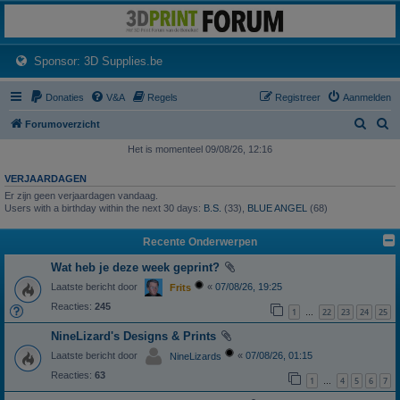
3dprintforum
Het 3D print forum van de Benelux na de sluiting van 3dprintforum.nl
(Opens a new tab)
Sponsor: 3D Supplies.be
Donaties
V&A
Regels
Registreer
Aanmelden
Z
Z
Forumoverzicht
o
o
Het is momenteel 09/08/26, 12:16
e
e
VERJAARDAGEN
k
k
Er zijn geen verjaardagen vandaag.
Users with a birthday within the next 30 days:
B.S.
(33),
BLUE ANGEL
(68)
Recente Onderwerpen
Wat heb je deze week geprint?
Laatste bericht door
«
07/08/26, 19:25
Frits
Reacties:
245
1
22
23
24
25
…
NineLizard's Designs & Prints
Laatste bericht door
«
07/08/26, 01:15
NineLizards
Reacties:
63
1
4
5
6
7
…