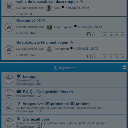
wat is de oorzaak van deze rimpels
Laatste bericht door
«
06/08/26, 16:48
Vink
Reacties:
8
Orcabot v0.43
Laatste bericht door
«
05/08/26, 20:18
PrintEngineer
Reacties:
343
1
32
33
34
35
…
Goedkoopste Filament kopen
Laatste bericht door
«
04/08/26, 15:02
Tecumseh
Reacties:
120
1
10
11
12
13
…
Algemeen
Lounge
Algemeen forum
Onderwerpen:
80
F.A.Q. - Veelgestelde Vragen
Onderwerpen:
10
Vragen over 3D-printen en 3D-printers
Vragen over het gebruik van een de printer, toepassingen etc...
Onderwerpen:
136
Stel jezelf voor
Ben je nieuw? Wil je jezelf voorstellen, dan is dit het ideale plekje!
Onderwerpen:
138