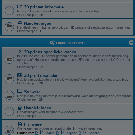
3D printen informatie
Nuttige 3D print links of info zien we graag hier verschijnen.
Onderwerpen:
19
Handleidingen
Handleidingen m.b.t het gebruik van 3D printers of randapparatuur horen hier.
Onderwerpen:
3
Filament Printers
3D-printer specifieke vragen
Is je keuze van 3D-printer gemaakt en aangekocht, maar je hebt nadien nog
een vraag? Heb je een probleem met een 3D print, en zoek je hulp? Dan is dit
z'n plek.
Onderwerpen:
119
3D print resultaten
Heb je een geslaagde print die je wil delen? Mooi, we bekijken het graag hier.
Onderwerpen:
78
Software
Heb je een vraag omtrent je slicer software, we zien het graag hier verschijnen
Onderwerpen:
28
Handleidingen
Handleidingen voor beginners & gevorderden
Onderwerpen:
1
Firmware
Alle vragen en problemen rond printer firmware horen hier.
Subforums:
Marlin
,
Klipper
,
Andere