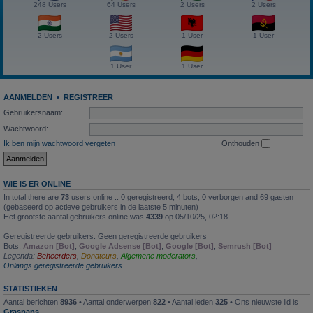
248 Users
64 Users
2 Users
2 Users
2 Users
2 Users
1 User
1 User
1 User
1 User
AANMELDEN
•
REGISTREER
Gebruikersnaam:
Wachtwoord:
Ik ben mijn wachtwoord vergeten
Onthouden
WIE IS ER ONLINE
In total there are
73
users online :: 0 geregistreerd, 4 bots, 0 verborgen and 69 gasten
(gebaseerd op actieve gebruikers in de laatste 5 minuten)
Het grootste aantal gebruikers online was
4339
op 05/10/25, 02:18
Geregistreerde gebruikers: Geen geregistreerde gebruikers
Bots:
Amazon [Bot]
,
Google Adsense [Bot]
,
Google [Bot]
,
Semrush [Bot]
Legenda:
Beheerders
,
Donateurs
,
Algemene moderators
,
Onlangs geregistreerde gebruikers
STATISTIEKEN
Aantal berichten
8936
• Aantal onderwerpen
822
• Aantal leden
325
• Ons nieuwste lid is
Graspaps