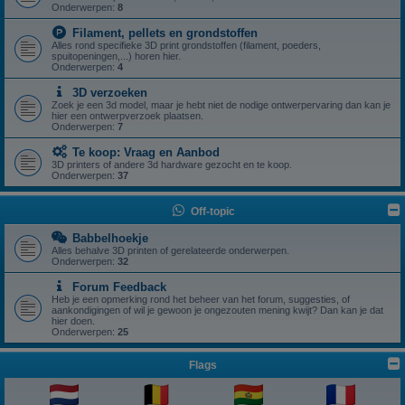
Onderwerpen:
8
Filament, pellets en grondstoffen
Alles rond specifieke 3D print grondstoffen (filament, poeders,
spuitopeningen,...) horen hier.
Onderwerpen:
4
3D verzoeken
Zoek je een 3d model, maar je hebt niet de nodige ontwerpervaring dan kan je
hier een ontwerpverzoek plaatsen.
Onderwerpen:
7
Te koop: Vraag en Aanbod
3D printers of andere 3d hardware gezocht en te koop.
Onderwerpen:
37
Off-topic
Babbelhoekje
Alles behalve 3D printen of gerelateerde onderwerpen.
Onderwerpen:
32
Forum Feedback
Heb je een opmerking rond het beheer van het forum, suggesties, of
aankondigingen of wil je gewoon je ongezouten mening kwijt? Dan kan je dat
hier doen.
Onderwerpen:
25
Flags