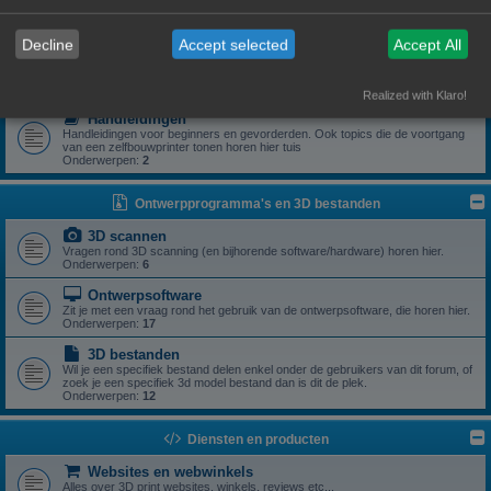
Zoek je een specifiek onderdeel of heb je een vraag rond een specifiek
onderdeel? Dan is dit z'n plek.
Onderwerpen:
5
Decline
Accept selected
Accept All
Drivers
Aanstuursoftware (excl slicers) voor een zelfbouwprinter horen hier.
Onderwerpen:
1
Realized with Klaro!
Handleidingen
Handleidingen voor beginners en gevorderden. Ook topics die de voortgang
van een zelfbouwprinter tonen horen hier tuis
Onderwerpen:
2
Ontwerpprogramma's en 3D bestanden
3D scannen
Vragen rond 3D scanning (en bijhorende software/hardware) horen hier.
Onderwerpen:
6
Ontwerpsoftware
Zit je met een vraag rond het gebruik van de ontwerpsoftware, die horen hier.
Onderwerpen:
17
3D bestanden
Wil je een specifiek bestand delen enkel onder de gebruikers van dit forum, of
zoek je een specifiek 3d model bestand dan is dit de plek.
Onderwerpen:
12
Diensten en producten
Websites en webwinkels
Alles over 3D print websites, winkels, reviews etc...