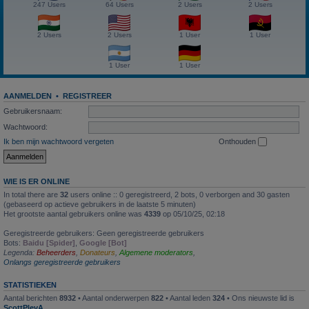
247 Users
64 Users
2 Users
2 Users
2 Users
2 Users
1 User
1 User
1 User
1 User
AANMELDEN
•
REGISTREER
Gebruikersnaam:
Wachtwoord:
Ik ben mijn wachtwoord vergeten
Onthouden
WIE IS ER ONLINE
In total there are
32
users online :: 0 geregistreerd, 2 bots, 0 verborgen and 30 gasten
(gebaseerd op actieve gebruikers in de laatste 5 minuten)
Het grootste aantal gebruikers online was
4339
op 05/10/25, 02:18
Geregistreerde gebruikers: Geen geregistreerde gebruikers
Bots:
Baidu [Spider]
,
Google [Bot]
Legenda:
Beheerders
,
Donateurs
,
Algemene moderators
,
Onlangs geregistreerde gebruikers
STATISTIEKEN
Aantal berichten
8932
• Aantal onderwerpen
822
• Aantal leden
324
• Ons nieuwste lid is
ScottPlevA