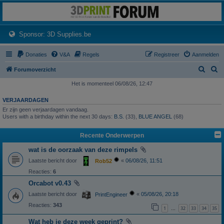
3dprintforum
Het 3D print forum van de Benelux na de sluiting van 3dprintforum.nl
(Opens a new tab)
Sponsor: 3D Supplies.be
Donaties
V&A
Regels
Registreer
Aanmelden
Z
Z
Forumoverzicht
o
o
Het is momenteel 06/08/26, 12:47
e
e
VERJAARDAGEN
k
k
Er zijn geen verjaardagen vandaag.
Users with a birthday within the next 30 days:
B.S.
(33),
BLUE ANGEL
(68)
Recente Onderwerpen
wat is de oorzaak van deze rimpels
Laatste bericht door
«
06/08/26, 11:51
Rob52
Reacties:
6
Orcabot v0.43
Laatste bericht door
«
05/08/26, 20:18
PrintEngineer
Reacties:
343
1
32
33
34
35
…
Wat heb je deze week geprint?