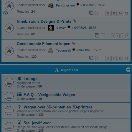
Laatste bericht door
«
05/08/26, 19:28
PrintEngineer
Reacties:
244
1
22
23
24
25
…
NineLizard's Designs & Prints
Laatste bericht door
«
04/08/26, 15:35
3DWim
Reacties:
62
1
4
5
6
7
…
Goedkoopste Filament kopen
Laatste bericht door
«
04/08/26, 15:02
Tecumseh
Reacties:
120
1
10
11
12
13
…
Algemeen
Lounge
Algemeen forum
Onderwerpen:
80
F.A.Q. - Veelgestelde Vragen
Onderwerpen:
10
Vragen over 3D-printen en 3D-printers
Vragen over het gebruik van een de printer, toepassingen etc...
Onderwerpen:
136
Stel jezelf voor
Ben je nieuw? Wil je jezelf voorstellen, dan is dit het ideale plekje!
Onderwerpen:
138