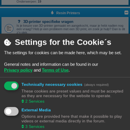
Onderwerpen:
19
Resin Printers
3D-printer specifieke vragen
Is je keuze van 3D-printer gemaakt en aangekocht, maar je hebt nadien nog
een vraag? Heb je een probleem met een 3D print, en zoek je hulp? Dan is dit
z'n plek.
Onderwerpen:
17
Settings for the Cookie´s
3D print resultaten
Heb je een geslaagde print die je wil delen? Mooi, we bekijken het graag hier.
Onderwerpen:
6
The settings for cookies can be made here, which may be set.
Software
General notes and information can be found in our
Heb je een vraag omtrent je slicer software, we zien het graag hier
verschijnen.
Privacy policy
and
Terms of Use
.
Onderwerpen:
5
Handleidingen
Handleidingen voor beginners & gevorderden
Technically necessary cookies
(always required)
These cookies are preset values and must be accepted
Zelfbouwprinters
as they are necessary for the website to operate.
2
Services
Vragen rond de opbouw en het gebruik van een zelfbouw
printer horen hier.
External Media
Wil je zelf een printer bouwen, heb je er eentje gebouwd en zit je met een
vraag. Dan is dit z'n plek.
Options are provided here that make it possible to play
Onderwerpen:
13
videos or external media directly in the forum.
3
Services
Onderdelen