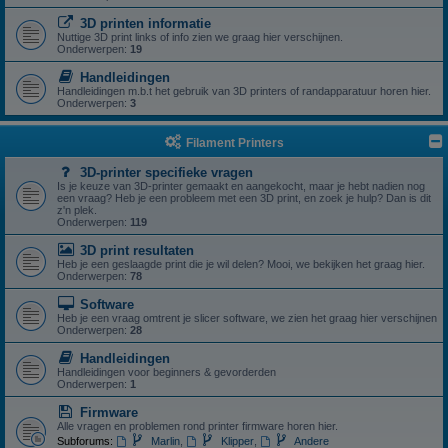
3D printen informatie
Nuttige 3D print links of info zien we graag hier verschijnen.
Onderwerpen:
19
Handleidingen
Handleidingen m.b.t het gebruik van 3D printers of randapparatuur horen hier.
Onderwerpen:
3
Filament Printers
3D-printer specifieke vragen
Is je keuze van 3D-printer gemaakt en aangekocht, maar je hebt nadien nog
een vraag? Heb je een probleem met een 3D print, en zoek je hulp? Dan is dit
z'n plek.
Onderwerpen:
119
3D print resultaten
Heb je een geslaagde print die je wil delen? Mooi, we bekijken het graag hier.
Onderwerpen:
78
Software
Heb je een vraag omtrent je slicer software, we zien het graag hier verschijnen
Onderwerpen:
28
Handleidingen
Handleidingen voor beginners & gevorderden
Onderwerpen:
1
Firmware
Alle vragen en problemen rond printer firmware horen hier.
Subforums:
Marlin
,
Klipper
,
Andere