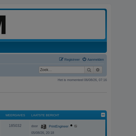
Registreer
Aanmelden
Zoek
Uitgebreid zoeken
Het is momenteel 06/08/26, 07:16
WEERGAVES
LAATSTE BERICHT
L
W
185032
door
PrintEngineer
a
a
05/08/26, 20:18
e
t