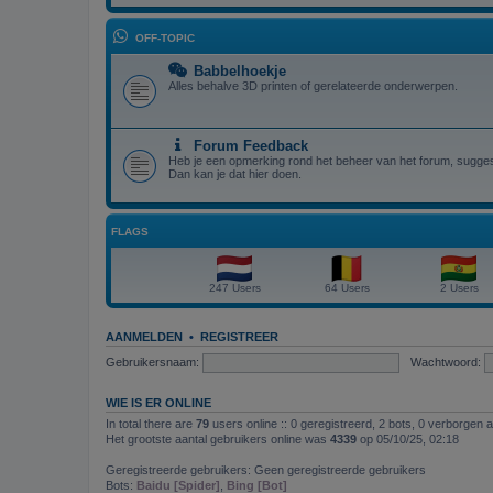
OFF-TOPIC
Babbelhoekje
Alles behalve 3D printen of gerelateerde onderwerpen.
Forum Feedback
Heb je een opmerking rond het beheer van het forum, suggest
Dan kan je dat hier doen.
FLAGS
247 Users
64 Users
2 Users
AANMELDEN
•
REGISTREER
Gebruikersnaam:
Wachtwoord:
WIE IS ER ONLINE
In total there are
79
users online :: 0 geregistreerd, 2 bots, 0 verborgen 
Het grootste aantal gebruikers online was
4339
op 05/10/25, 02:18
Geregistreerde gebruikers: Geen geregistreerde gebruikers
Bots:
Baidu [Spider]
,
Bing [Bot]