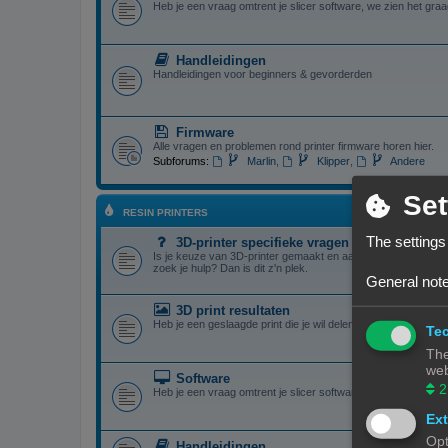
Heb je een vraag omtrent je slicer software, we zien het graa
Handleidingen
Handleidingen voor beginners & gevorderden
Firmware
Alle vragen en problemen rond printer firmware horen hier.
Subforums:
Marlin
,
Klipper
,
Andere
Set
RESIN PRINTERS
The settings
3D-printer specifieke vragen
Is je keuze van 3D-printer gemaakt en aangekocht, maar je 
zoek je hulp? Dan is dit z'n plek.
General note
3D print resultaten
Heb je een geslaagde print die je wil delen? Mooi, we bekijken
Tec
The
web
Software
2
Heb je een vraag omtrent je slicer software, we zien het graa
Ext
Opt
Handleidingen