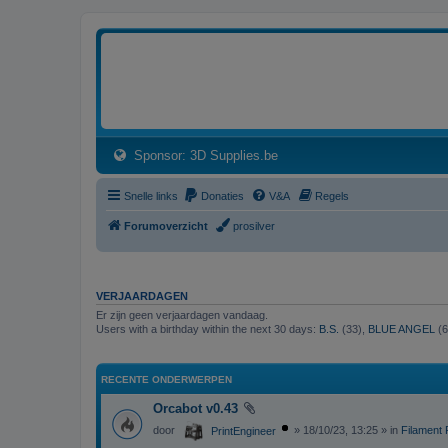
3dprintforum
Het 3D print forum van de Benelux na de sluiting van 3dprintforum.nl
(Opens a new tab)
Sponsor: 3D Supplies.be
Snelle links
Donaties
V&A
Regels
Forumoverzicht
prosilver
VERJAARDAGEN
Er zijn geen verjaardagen vandaag.
Users with a birthday within the next 30 days:
B.S.
(33),
BLUE ANGEL
(6
RECENTE ONDERWERPEN
Orcabot v0.43
door
» 18/10/23, 13:25 » in
Filament 
PrintEngineer