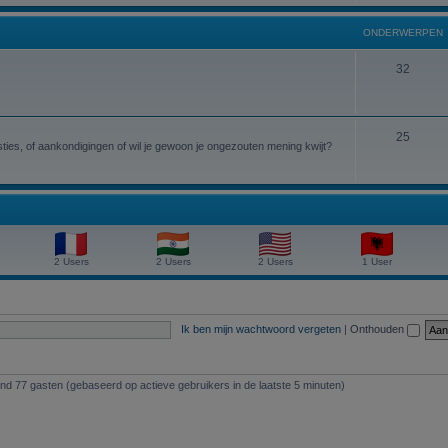
r
d
n
w
p
ONDERWERPEN
e
e
e
r
O
32
r
n
w
n
p
e
d
e
O
25
r
e
ies, of aankondigingen of wil je gewoon je ongezouten mening kwijt?
n
n
p
r
d
e
w
e
n
e
r
r
2 Users
2 Users
2 Users
1 User
w
p
e
e
r
n
Ik ben mijn wachtwoord vergeten
|
Onthouden
p
e
and 77 gasten (gebaseerd op actieve gebruikers in de laatste 5 minuten)
n