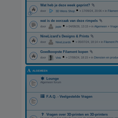
Wat heb je deze week geprint?
door
» 17/09/24, 20:06 » in
Filament
3D Wens Shop
wat is de oorzaak van deze rimpels
door
» 04/08/26, 13:15 » in
Algemeen
»
Vrage
jopie
NineLizard's Designs & Prints
door
» 05/07/24, 18:14 » in
Filament Pr
NineLizards
Goedkoopste Filament kopen
door
» 17/08/24, 18:15 » in
Diensten en produ
Vink
ALGEMEEN
Lounge
Algemeen forum
F.A.Q. - Veelgestelde Vragen
Vragen over 3D-printen en 3D-printers