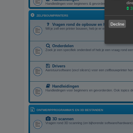
dir
Handleidingen voor beginners & gevorderden
3
ZELFBOUWPRINTERS
Decline
Vragen rond de opbouw en het gebruik van e
Wil je zelf een printer bouwen, heb je er eentje gebouwd en zit
Onderdelen
Zoek je een specifiek onderdeel of heb je een vraag rond een 
Drivers
Aanstuursoftware (excl slicers) voor een zelfbouwprinter hor
Handleidingen
Handleidingen voor beginners en gevorderden. Ook topics die
ONTWERPPROGRAMMA'S EN 3D BESTANDEN
3D scannen
Vragen rond 3D scanning (en bijhorende software/hardware) 