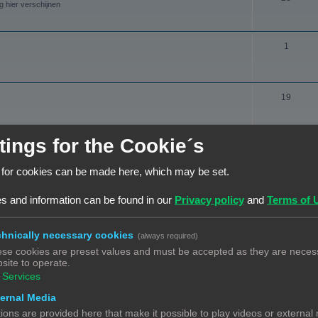
e
n
g hier verschijnen
e
n
r
r
d
w
O
p
1
e
e
n
e
r
r
d
n
w
p
O
19
e
e
e
n
r
r
n
d
w
tings for the Cookie´s
p
ONDERWERPEN
e
e
e
 for cookies can be made here, which may be set.
r
r
O
17
n
hebt nadien nog een vraag? Heb je een probleem met een 3D print, en
w
p
n
s and information can be found in our
Privacy policy
and
Terms of 
e
e
d
O
6
r
n
e
 het graag hier.
hnically necessary cookies
(always required)
n
p
r
se cookies are preset values and must be accepted as they are necess
d
site to operate.
e
w
O
5
Services
e
g hier verschijnen.
n
e
n
ernal Media
r
r
d
ions are provided here that make it possible to play videos or external
w