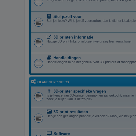
Vragen over het gebruik van een de printer, toepassingen etc
Stel jezelf voor
Ben je nieuw? Wil je jezelf voorstellen, dan is dit het ideale ple
3D printen informatie
Nuttige 3D print links of info zien we graag hier verschijnen.
Handleidingen
Handleidingen m.b.t het gebruik van 3D printers of randappar
FILAMENT PRINTERS
3D-printer specifieke vragen
Is je keuze van 3D-printer gemaakt en aangekocht, maar je 
zoek je hulp? Dan is dit z'n plek.
3D print resultaten
Heb je een geslaagde print die je wil delen? Mooi, we bekijken
Software