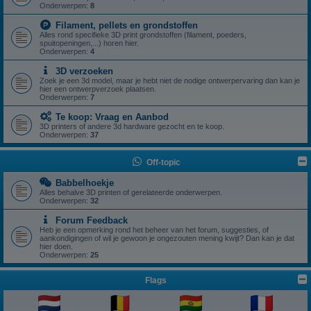
Onderwerpen:
8
Filament, pellets en grondstoffen
Alles rond specifieke 3D print grondstoffen (filament, poeders,
spuitopeningen,...) horen hier.
Onderwerpen:
4
3D verzoeken
Zoek je een 3d model, maar je hebt niet de nodige ontwerpervaring dan kan je
hier een ontwerpverzoek plaatsen.
Onderwerpen:
7
Te koop: Vraag en Aanbod
3D printers of andere 3d hardware gezocht en te koop.
Onderwerpen:
37
Off-topic
Babbelhoekje
Alles behalve 3D printen of gerelateerde onderwerpen.
Onderwerpen:
32
Forum Feedback
Heb je een opmerking rond het beheer van het forum, suggesties, of
aankondigingen of wil je gewoon je ongezouten mening kwijt? Dan kan je dat
hier doen.
Onderwerpen:
25
Flags