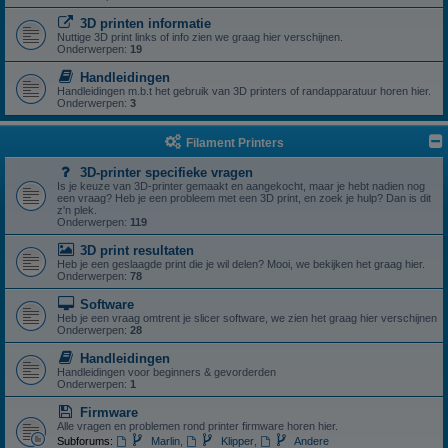
3D printen informatie
Nuttige 3D print links of info zien we graag hier verschijnen.
Onderwerpen:
19
Handleidingen
Handleidingen m.b.t het gebruik van 3D printers of randapparatuur horen hier.
Onderwerpen:
3
Filament Printers
3D-printer specifieke vragen
Is je keuze van 3D-printer gemaakt en aangekocht, maar je hebt nadien nog
een vraag? Heb je een probleem met een 3D print, en zoek je hulp? Dan is dit
z'n plek.
Onderwerpen:
119
3D print resultaten
Heb je een geslaagde print die je wil delen? Mooi, we bekijken het graag hier.
Onderwerpen:
78
Software
Heb je een vraag omtrent je slicer software, we zien het graag hier verschijnen
Onderwerpen:
28
Handleidingen
Handleidingen voor beginners & gevorderden
Onderwerpen:
1
Firmware
Alle vragen en problemen rond printer firmware horen hier.
Subforums:
Marlin
,
Klipper
,
Andere