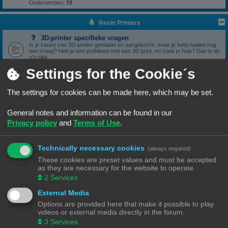
Onderwerpen:
19
Resin Printers
3D-printer specifieke vragen
Is je keuze van 3D-printer gemaakt en aangekocht, maar je hebt nadien nog
een vraag? Heb je een probleem met een 3D print, en zoek je hulp? Dan is dit
z'n plek.
Onderwerpen:
17
Settings for the Cookie´s
3D print resultaten
Heb je een geslaagde print die je wil delen? Mooi, we bekijken het graag hier.
Onderwerpen:
6
The settings for cookies can be made here, which may be set.
Software
General notes and information can be found in our
Heb je een vraag omtrent je slicer software, we zien het graag hier
verschijnen.
Privacy policy
and
Terms of Use
.
Onderwerpen:
5
Handleidingen
Handleidingen voor beginners & gevorderden
Technically necessary cookies
(always required)
These cookies are preset values and must be accepted
Zelfbouwprinters
as they are necessary for the website to operate.
2
Services
Vragen rond de opbouw en het gebruik van een zelfbouw
printer horen hier.
External Media
Wil je zelf een printer bouwen, heb je er eentje gebouwd en zit je met een
vraag. Dan is dit z'n plek.
Options are provided here that make it possible to play
Onderwerpen:
13
videos or external media directly in the forum.
3
Services
Onderdelen