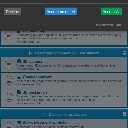
Zoek je een specifiek onderdeel of heb je een vraag rond een specifiek
onderdeel? Dan is dit z'n plek.
Onderwerpen:
5
Decline
Accept selected
Accept All
Drivers
Aanstuursoftware (excl slicers) voor een zelfbouwprinter horen hier.
Onderwerpen:
1
Realized with Klaro!
Handleidingen
Handleidingen voor beginners en gevorderden. Ook topics die de voortgang
van een zelfbouwprinter tonen horen hier tuis
Onderwerpen:
2
Ontwerpprogramma's en 3D bestanden
3D scannen
Vragen rond 3D scanning (en bijhorende software/hardware) horen hier.
Onderwerpen:
6
Ontwerpsoftware
Zit je met een vraag rond het gebruik van de ontwerpsoftware, die horen hier.
Onderwerpen:
17
3D bestanden
Wil je een specifiek bestand delen enkel onder de gebruikers van dit forum, of
zoek je een specifiek 3d model bestand dan is dit de plek.
Onderwerpen:
12
Diensten en producten
Websites en webwinkels
Alles over 3D print websites, winkels, reviews etc...