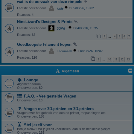
wat is de oorzaak van deze rimpels
Laatste bericht door
«
05/08/26, 19:02
jopie
Reacties:
4
NineLizard's Designs & Prints
Laatste bericht door
«
04/08/26, 15:35
3DWim
Reacties:
62
1
4
5
6
7
…
Goedkoopste Filament kopen
Laatste bericht door
«
04/08/26, 15:02
Tecumseh
Reacties:
120
1
10
11
12
13
…
Algemeen
Lounge
Algemeen forum
Onderwerpen:
80
F.A.Q. - Veelgestelde Vragen
Onderwerpen:
10
Vragen over 3D-printen en 3D-printers
Vragen over het gebruik van een de printer, toepassingen etc...
Onderwerpen:
136
Stel jezelf voor
Ben je nieuw? Wil je jezelf voorstellen, dan is dit het ideale plekje!
Onderwerpen:
138