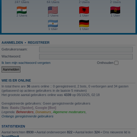
247 Users
64 Users
2 Users
2 Users
2 Users
2 Users
1 User
1 User
1 User
1 User
AANMELDEN
•
REGISTREER
Gebruikersnaam:
Wachtwoord:
Ik ben mijn wachtwoord vergeten
Onthouden
WIE IS ER ONLINE
In total there are
36
users online :: 0 geregistreerd, 2 bots, 0 verborgen and 34 gasten
(gebaseerd op actieve gebruikers in de laatste 5 minuten)
Het grootste aantal gebruikers online was
4339
op 05/10/25, 02:18
Geregistreerde gebruikers: Geen geregistreerde gebruikers
Bots:
Baidu [Spider]
,
Google [Bot]
Legenda:
Beheerders
,
Donateurs
,
Algemene moderators
,
Onlangs geregistreerde gebruikers
STATISTIEKEN
Aantal berichten
8930
• Aantal onderwerpen
822
• Aantal leden
324
• Ons nieuwste lid is
ScottPlevA