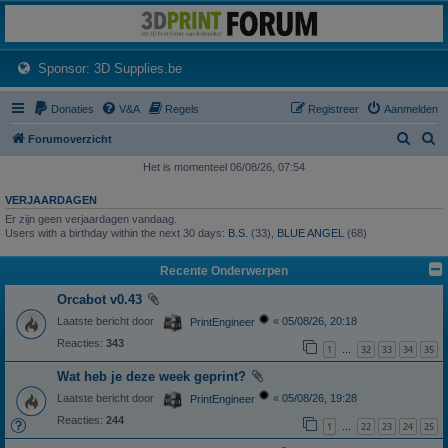
3dprintforum
Het 3D print forum van de Benelux na de sluiting van 3dprintforum.nl
(Opens a new tab)
Sponsor: 3D Supplies.be
Donaties
V&A
Regels
Registreer
Aanmelden
Z
Z
Forumoverzicht
o
o
Het is momenteel 06/08/26, 07:54
e
e
VERJAARDAGEN
k
k
Er zijn geen verjaardagen vandaag.
Users with a birthday within the next 30 days:
B.S.
(33),
BLUE ANGEL
(68)
Recente Onderwerpen
Orcabot v0.43
Laatste bericht door
«
05/08/26, 20:18
PrintEngineer
Reacties:
343
1
32
33
34
35
…
Wat heb je deze week geprint?
Laatste bericht door
«
05/08/26, 19:28
PrintEngineer
Reacties:
244
1
22
23
24
25
…