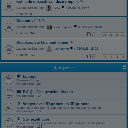
wat is de oorzaak van deze rimpels
Laatste bericht door
«
06/08/26, 16:48
Vink
Reacties:
8
Orcabot v0.43
Laatste bericht door
«
05/08/26, 20:18
PrintEngineer
Reacties:
343
1
32
33
34
35
…
Goedkoopste Filament kopen
Laatste bericht door
«
04/08/26, 15:02
Tecumseh
Reacties:
120
1
10
11
12
13
…
Algemeen
Lounge
Algemeen forum
Onderwerpen:
80
F.A.Q. - Veelgestelde Vragen
Onderwerpen:
10
Vragen over 3D-printen en 3D-printers
Vragen over het gebruik van een de printer, toepassingen etc...
Onderwerpen:
136
Stel jezelf voor
Ben je nieuw? Wil je jezelf voorstellen, dan is dit het ideale plekje!
Onderwerpen:
138