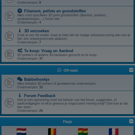
Onderwerpen:
8
Filament, pellets en grondstoffen
Alles rond specifieke 3D print grondstoffen (filament, poeders,
spuitopeningen,...) horen hier.
Onderwerpen:
4
3D verzoeken
Zoek je een 3d model, maar je hebt niet de nodige ontwerpervaring dan kan je
hier een ontwerpverzoek plaatsen.
Onderwerpen:
7
Te koop: Vraag en Aanbod
3D printers of andere 3d hardware gezocht en te koop.
Onderwerpen:
37
Off-topic
Babbelhoekje
Alles behalve 3D printen of gerelateerde onderwerpen.
Onderwerpen:
32
Forum Feedback
Heb je een opmerking rond het beheer van het forum, suggesties, of
aankondigingen of wil je gewoon je ongezouten mening kwijt? Dan kan je dat
hier doen.
Onderwerpen:
25
Flags