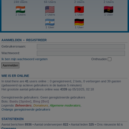
248 Users
64 Users
2 Users
2 Users
2 Users
2 Users
1 User
1 User
1 User
1 User
AANMELDEN
•
REGISTREER
Gebruikersnaam:
Wachtwoord:
Ik ben mijn wachtwoord vergeten
Onthouden
WIE IS ER ONLINE
In total there are
41
users online :: 0 geregistreerd, 2 bots, 0 verborgen and 39 gasten
(gebaseerd op actieve gebruikers in de laatste 5 minuten)
Het grootste aantal gebruikers online was
4339
op 05/10/25, 02:18
Geregistreerde gebruikers: Geen geregistreerde gebruikers
Bots:
Baidu [Spider]
,
Bing [Bot]
Legenda:
Beheerders
,
Donateurs
,
Algemene moderators
,
Onlangs geregistreerde gebruikers
STATISTIEKEN
Aantal berichten
8936
• Aantal onderwerpen
822
• Aantal leden
325
• Ons nieuwste lid is
Graspaps