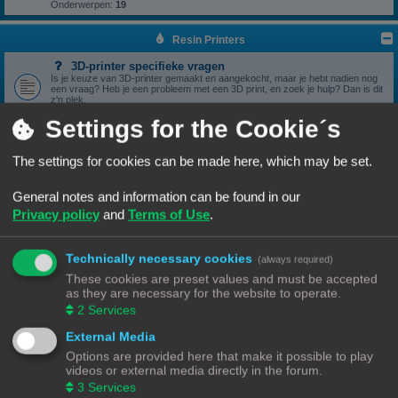
Onderwerpen:
19
Resin Printers
3D-printer specifieke vragen
Is je keuze van 3D-printer gemaakt en aangekocht, maar je hebt nadien nog
een vraag? Heb je een probleem met een 3D print, en zoek je hulp? Dan is dit
z'n plek.
Onderwerpen:
17
Settings for the Cookie´s
3D print resultaten
Heb je een geslaagde print die je wil delen? Mooi, we bekijken het graag hier.
Onderwerpen:
6
The settings for cookies can be made here, which may be set.
Software
General notes and information can be found in our
Heb je een vraag omtrent je slicer software, we zien het graag hier
verschijnen.
Privacy policy
and
Terms of Use
.
Onderwerpen:
5
Handleidingen
Handleidingen voor beginners & gevorderden
Technically necessary cookies
(always required)
These cookies are preset values and must be accepted
Zelfbouwprinters
as they are necessary for the website to operate.
2
Services
Vragen rond de opbouw en het gebruik van een zelfbouw
printer horen hier.
External Media
Wil je zelf een printer bouwen, heb je er eentje gebouwd en zit je met een
vraag. Dan is dit z'n plek.
Options are provided here that make it possible to play
Onderwerpen:
13
videos or external media directly in the forum.
3
Services
Onderdelen