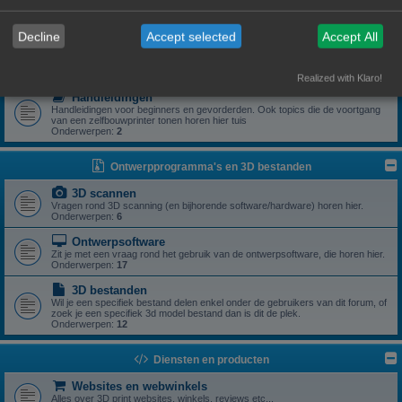
Zoek je een specifiek onderdeel of heb je een vraag rond een specifiek
onderdeel? Dan is dit z'n plek.
Onderwerpen:
5
Decline
Accept selected
Accept All
Drivers
Aanstuursoftware (excl slicers) voor een zelfbouwprinter horen hier.
Onderwerpen:
1
Realized with Klaro!
Handleidingen
Handleidingen voor beginners en gevorderden. Ook topics die de voortgang
van een zelfbouwprinter tonen horen hier tuis
Onderwerpen:
2
Ontwerpprogramma's en 3D bestanden
3D scannen
Vragen rond 3D scanning (en bijhorende software/hardware) horen hier.
Onderwerpen:
6
Ontwerpsoftware
Zit je met een vraag rond het gebruik van de ontwerpsoftware, die horen hier.
Onderwerpen:
17
3D bestanden
Wil je een specifiek bestand delen enkel onder de gebruikers van dit forum, of
zoek je een specifiek 3d model bestand dan is dit de plek.
Onderwerpen:
12
Diensten en producten
Websites en webwinkels
Alles over 3D print websites, winkels, reviews etc...