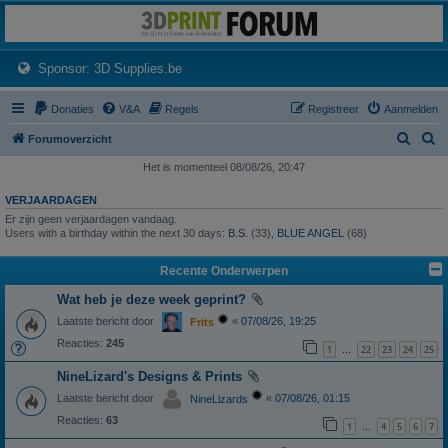
3dprintforum
Het 3D print forum van de Benelux na de sluiting van 3dprintforum.nl
(Opens a new tab)
Sponsor: 3D Supplies.be
Donaties
V&A
Regels
Registreer
Aanmelden
Z
Z
Forumoverzicht
o
o
Het is momenteel 08/08/26, 20:47
e
e
VERJAARDAGEN
k
k
Er zijn geen verjaardagen vandaag.
Users with a birthday within the next 30 days:
B.S.
(33),
BLUE ANGEL
(68)
Recente Onderwerpen
Wat heb je deze week geprint?
Laatste bericht door
«
07/08/26, 19:25
Frits
Reacties:
245
1
22
23
24
25
…
NineLizard's Designs & Prints
Laatste bericht door
«
07/08/26, 01:15
NineLizards
Reacties:
63
1
4
5
6
7
…