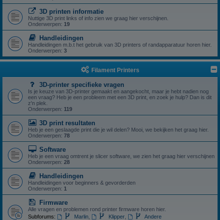
3D printen informatie
Nuttige 3D print links of info zien we graag hier verschijnen.
Onderwerpen:
19
Handleidingen
Handleidingen m.b.t het gebruik van 3D printers of randapparatuur horen hier.
Onderwerpen:
3
Filament Printers
3D-printer specifieke vragen
Is je keuze van 3D-printer gemaakt en aangekocht, maar je hebt nadien nog
een vraag? Heb je een probleem met een 3D print, en zoek je hulp? Dan is dit
z'n plek.
Onderwerpen:
119
3D print resultaten
Heb je een geslaagde print die je wil delen? Mooi, we bekijken het graag hier.
Onderwerpen:
78
Software
Heb je een vraag omtrent je slicer software, we zien het graag hier verschijnen
Onderwerpen:
28
Handleidingen
Handleidingen voor beginners & gevorderden
Onderwerpen:
1
Firmware
Alle vragen en problemen rond printer firmware horen hier.
Subforums:
Marlin
,
Klipper
,
Andere