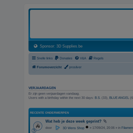
3dprintforum
Het 3D print forum van de Benelux na de sluiting van 3dprintforum.nl
(Opens a new tab)
Sponsor: 3D Supplies.be
Snelle links
Donaties
V&A
Regels
Forumoverzicht
prosilver
VERJAARDAGEN
Er zijn geen verjaardagen vandaag.
Users with a birthday within the next 30 days:
B.S.
(33),
BLUE ANGEL
(6
RECENTE ONDERWERPEN
Wat heb je deze week geprint?
door
» 17/09/24, 20:06 » in
Filament
3D Wens Shop