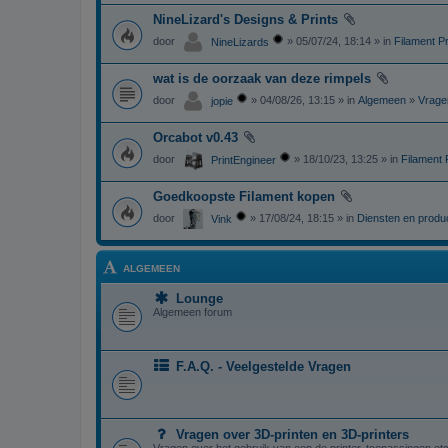
NineLizard's Designs & Prints
door
» 05/07/24, 18:14 » in
Filament Pr
NineLizards
wat is de oorzaak van deze rimpels
door
» 04/08/26, 13:15 » in
Algemeen
»
Vrage
jopie
Orcabot v0.43
door
» 18/10/23, 13:25 » in
Filament 
PrintEngineer
Goedkoopste Filament kopen
door
» 17/08/24, 18:15 » in
Diensten en produ
Vink
ALGEMEEN
Lounge
Algemeen forum
F.A.Q. - Veelgestelde Vragen
Vragen over 3D-printen en 3D-printers