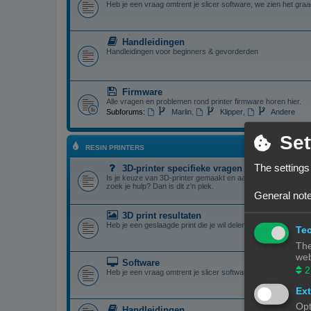
Heb je een vraag omtrent je slicer software, we zien het graa
Handleidingen
Handleidingen voor beginners & gevorderden
Firmware
Alle vragen en problemen rond printer firmware horen hier.
Subforums:
Marlin
,
Klipper
,
Andere
Set
RESIN PRINTERS
The settings
3D-printer specifieke vragen
Is je keuze van 3D-printer gemaakt en aangekocht, maar je 
zoek je hulp? Dan is dit z'n plek.
General note
3D print resultaten
Heb je een geslaagde print die je wil delen? Mooi, we bekijken
Tec
The
web
Software
2
Heb je een vraag omtrent je slicer software, we zien het graa
Ext
Opt
Handleidingen