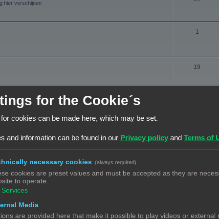
e
n
g hier verschijnen
e
n
r
r
d
w
O
p
1
e
e
n
e
r
r
d
n
w
p
O
19
e
e
e
n
r
r
n
d
w
tings for the Cookie´s
p
ONDERWERPEN
e
e
e
 for cookies can be made here, which may be set.
r
r
O
17
n
hebt nadien nog een vraag? Heb je een probleem met een 3D print, en
w
p
n
s and information can be found in our
Privacy policy
and
Terms of 
e
e
d
O
6
r
n
e
 het graag hier.
hnically necessary cookies
(always required)
n
p
r
se cookies are preset values and must be accepted as they are necess
d
site to operate.
e
w
O
5
Services
e
g hier verschijnen.
n
e
n
ernal Media
r
r
d
ions are provided here that make it possible to play videos or external
w