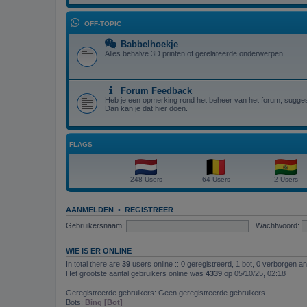
OFF-TOPIC
Babbelhoekje
Alles behalve 3D printen of gerelateerde onderwerpen.
Forum Feedback
Heb je een opmerking rond het beheer van het forum, suggest
Dan kan je dat hier doen.
FLAGS
248 Users
64 Users
2 Users
AANMELDEN
•
REGISTREER
Gebruikersnaam:
Wachtwoord:
WIE IS ER ONLINE
In total there are
39
users online :: 0 geregistreerd, 1 bot, 0 verborgen a
Het grootste aantal gebruikers online was
4339
op 05/10/25, 02:18
Geregistreerde gebruikers: Geen geregistreerde gebruikers
Bots:
Bing [Bot]