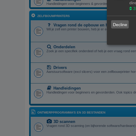
dir
Handleidingen voor beginners & gevorderden
3
ZELFBOUWPRINTERS
Decline
Vragen rond de opbouw en het gebruik van e
Wil je zelf een printer bouwen, heb je er eentje gebouwd en zit
Onderdelen
Zoek je een specifiek onderdeel of heb je een vraag rond een 
Drivers
Aanstuursoftware (excl slicers) voor een zelfbouwprinter hor
Handleidingen
Handleidingen voor beginners en gevorderden. Ook topics die
ONTWERPPROGRAMMA'S EN 3D BESTANDEN
3D scannen
Vragen rond 3D scanning (en bijhorende software/hardware) 