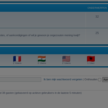
r
d
n
w
p
ONDERWERPEN
e
e
e
r
O
32
r
n
w
n
p
e
d
e
O
25
r
e
ies, of aankondigingen of wil je gewoon je ongezouten mening kwijt?
n
n
p
r
d
e
w
e
n
e
r
r
2 Users
2 Users
2 Users
1 User
w
p
e
e
r
n
Ik ben mijn wachtwoord vergeten
|
Onthouden
p
e
nd 38 gasten (gebaseerd op actieve gebruikers in de laatste 5 minuten)
n