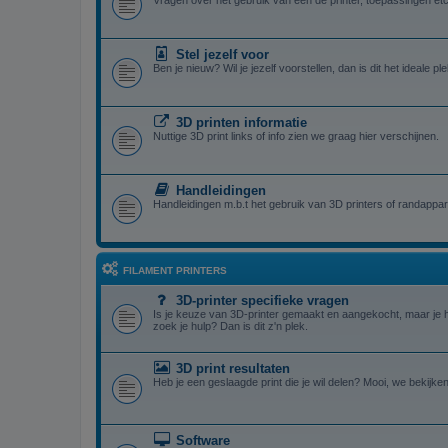
Vragen over het gebruik van een de printer, toepassingen etc
Stel jezelf voor
Ben je nieuw? Wil je jezelf voorstellen, dan is dit het ideale ple
3D printen informatie
Nuttige 3D print links of info zien we graag hier verschijnen.
Handleidingen
Handleidingen m.b.t het gebruik van 3D printers of randappar
FILAMENT PRINTERS
3D-printer specifieke vragen
Is je keuze van 3D-printer gemaakt en aangekocht, maar je 
zoek je hulp? Dan is dit z'n plek.
3D print resultaten
Heb je een geslaagde print die je wil delen? Mooi, we bekijken
Software