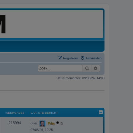
Registreer
Aanmelden
Zoek
Uitgebreid zoeken
Het is momenteel 09/08/26, 14:00
WEERGAVES
LAATSTE BERICHT
L
W
215994
door
Frits
a
a
07/08/26, 19:25
e
t