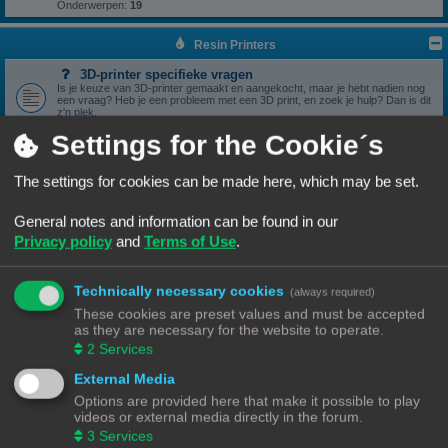
Onderwerpen:
19
Resin Printers
3D-printer specifieke vragen
Is je keuze van 3D-printer gemaakt en aangekocht, maar je hebt nadien nog
een vraag? Heb je een probleem met een 3D print, en zoek je hulp? Dan is dit
z'n plek.
Onderwerpen:
17
Settings for the Cookie´s
3D print resultaten
Heb je een geslaagde print die je wil delen? Mooi, we bekijken het graag hier.
Onderwerpen:
6
The settings for cookies can be made here, which may be set.
Software
General notes and information can be found in our
Heb je een vraag omtrent je slicer software, we zien het graag hier
verschijnen.
Privacy policy
and
Terms of Use
.
Onderwerpen:
5
Handleidingen
Handleidingen voor beginners & gevorderden
Technically necessary cookies
(always required)
These cookies are preset values and must be accepted
Zelfbouwprinters
as they are necessary for the website to operate.
2
Services
Vragen rond de opbouw en het gebruik van een zelfbouw
printer horen hier.
External Media
Wil je zelf een printer bouwen, heb je er eentje gebouwd en zit je met een
vraag. Dan is dit z'n plek.
Options are provided here that make it possible to play
Onderwerpen:
13
videos or external media directly in the forum.
3
Services
Onderdelen