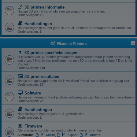
3D printen informatie
Nuttige 3D print links of info zien we graag hier verschijnen.
Onderwerpen:
19
Handleidingen
Handleidingen m.b.t het gebruik van 3D printers of randapparatuur horen hier.
Onderwerpen:
3
Filament Printers
3D-printer specifieke vragen
Is je keuze van 3D-printer gemaakt en aangekocht, maar je hebt nadien nog
een vraag? Heb je een probleem met een 3D print, en zoek je hulp? Dan is dit
z'n plek.
Onderwerpen:
119
3D print resultaten
Heb je een geslaagde print die je wil delen? Mooi, we bekijken het graag hier.
Onderwerpen:
78
Software
Heb je een vraag omtrent je slicer software, we zien het graag hier verschijnen
Onderwerpen:
28
Handleidingen
Handleidingen voor beginners & gevorderden
Onderwerpen:
1
Firmware
Alle vragen en problemen rond printer firmware horen hier.
Subforums:
Marlin
,
Klipper
,
Andere