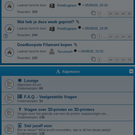
Laatste bericht door
«
05/08/26, 20:18
PrintEngineer
Reacties:
343
1
32
33
34
35
…
Wat heb je deze week geprint?
Laatste bericht door
«
05/08/26, 19:28
PrintEngineer
Reacties:
244
1
22
23
24
25
…
Goedkoopste Filament kopen
Laatste bericht door
«
04/08/26, 15:02
Tecumseh
Reacties:
120
1
10
11
12
13
…
Algemeen
Lounge
Algemeen forum
Onderwerpen:
80
F.A.Q. - Veelgestelde Vragen
Onderwerpen:
10
Vragen over 3D-printen en 3D-printers
Vragen over het gebruik van een de printer, toepassingen etc...
Onderwerpen:
136
Stel jezelf voor
Ben je nieuw? Wil je jezelf voorstellen, dan is dit het ideale plekje!
Onderwerpen:
138