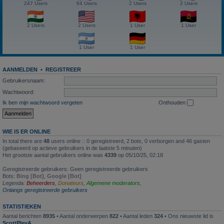
247 Users
64 Users
2 Users
2 Users
2 Users
2 Users
1 User
1 User
1 User
1 User
AANMELDEN
•
REGISTREER
Gebruikersnaam:
Wachtwoord:
Ik ben mijn wachtwoord vergeten
Onthouden
WIE IS ER ONLINE
In total there are
48
users online :: 0 geregistreerd, 2 bots, 0 verborgen and 46 gasten
(gebaseerd op actieve gebruikers in de laatste 5 minuten)
Het grootste aantal gebruikers online was
4339
op 05/10/25, 02:18
Geregistreerde gebruikers: Geen geregistreerde gebruikers
Bots:
Bing [Bot]
,
Google [Bot]
Legenda:
Beheerders
,
Donateurs
,
Algemene moderators
,
Onlangs geregistreerde gebruikers
STATISTIEKEN
Aantal berichten
8935
• Aantal onderwerpen
822
• Aantal leden
324
• Ons nieuwste lid is
ScottPlevA