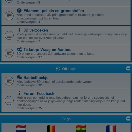
Onderwerpen:
8
Filament, pellets en grondstoffen
Alles rond specifieke 3D print grondstoffen (filament, poeders,
spuitopeningen,...) horen hier.
Onderwerpen:
4
3D verzoeken
Zoek je een 3d model, maar je hebt niet de nodige ontwerpervaring dan kan je
hier een ontwerpverzoek plaatsen.
Onderwerpen:
7
Te koop: Vraag en Aanbod
3D printers of andere 3d hardware gezocht en te koop.
Onderwerpen:
37
Off-topic
Babbelhoekje
Alles behalve 3D printen of gerelateerde onderwerpen.
Onderwerpen:
32
Forum Feedback
Heb je een opmerking rond het beheer van het forum, suggesties, of
aankondigingen of wil je gewoon je ongezouten mening kwijt? Dan kan je dat
hier doen.
Onderwerpen:
25
Flags