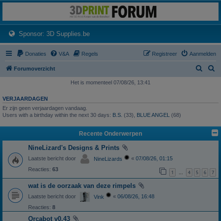
3dprintforum
Het 3D print forum van de Benelux na de sluiting van 3dprintforum.nl
(Opens a new tab)
Sponsor: 3D Supplies.be
Donaties
V&A
Regels
Registreer
Aanmelden
Z
Z
Forumoverzicht
o
o
Het is momenteel 07/08/26, 13:41
e
e
VERJAARDAGEN
k
k
Er zijn geen verjaardagen vandaag.
Users with a birthday within the next 30 days:
B.S.
(33),
BLUE ANGEL
(68)
Recente Onderwerpen
NineLizard's Designs & Prints
Laatste bericht door
«
07/08/26, 01:15
NineLizards
Reacties:
63
1
4
5
6
7
…
wat is de oorzaak van deze rimpels
Laatste bericht door
«
06/08/26, 16:48
Vink
Reacties:
8
Orcabot v0.43