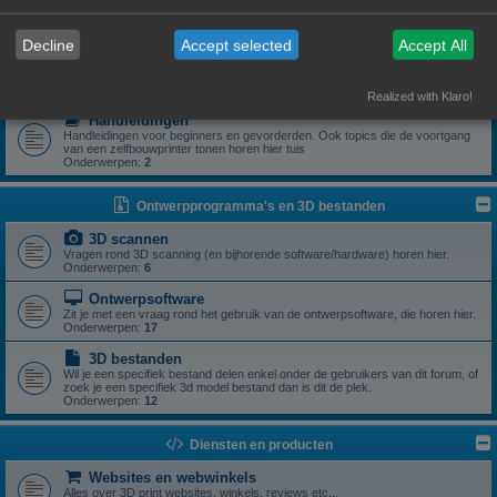
Zoek je een specifiek onderdeel of heb je een vraag rond een specifiek
onderdeel? Dan is dit z'n plek.
Onderwerpen:
5
Decline
Accept selected
Accept All
Drivers
Aanstuursoftware (excl slicers) voor een zelfbouwprinter horen hier.
Onderwerpen:
1
Realized with Klaro!
Handleidingen
Handleidingen voor beginners en gevorderden. Ook topics die de voortgang
van een zelfbouwprinter tonen horen hier tuis
Onderwerpen:
2
Ontwerpprogramma's en 3D bestanden
3D scannen
Vragen rond 3D scanning (en bijhorende software/hardware) horen hier.
Onderwerpen:
6
Ontwerpsoftware
Zit je met een vraag rond het gebruik van de ontwerpsoftware, die horen hier.
Onderwerpen:
17
3D bestanden
Wil je een specifiek bestand delen enkel onder de gebruikers van dit forum, of
zoek je een specifiek 3d model bestand dan is dit de plek.
Onderwerpen:
12
Diensten en producten
Websites en webwinkels
Alles over 3D print websites, winkels, reviews etc...