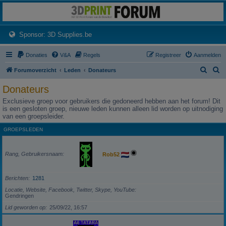
3dprintforum
Het 3D print forum van de Benelux na de sluiting van 3dprintforum.nl
(Opens a new tab)
Sponsor: 3D Supplies.be
Donaties
V&A
Regels
Registreer
Aanmelden
Z
Z
Forumoverzicht
Leden
Donateurs
o
o
Donateurs
e
e
Exclusieve groep voor gebruikers die gedoneerd hebben aan het forum! Dit
k
k
is een gesloten groep, nieuwe leden kunnen alleen lid worden op uitnodiging
van een groepsleider.
GROEPSLEDEN
Rang, Gebruikersnaam
Rob52
Berichten
1281
Locatie, Website, Facebook, Twitter, Skype, YouTube
Gendringen
Lid geworden op
25/09/22, 16:57