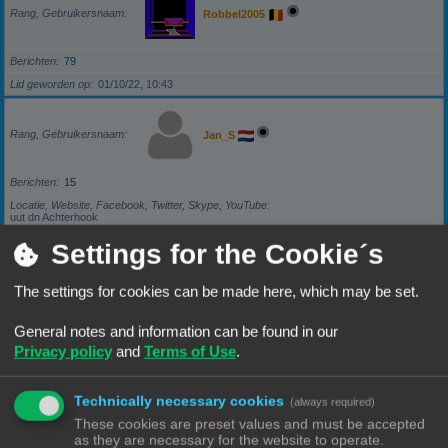
Rang, Gebruikersnaam
Robbel2005
Berichten
79
Lid geworden op
01/10/22, 10:43
Rang, Gebruikersnaam
Jan_S
Berichten
15
Locatie, Website, Facebook, Twitter, Skype, YouTube
uut dn Achterhook
Lid geworden op
12/11/22, 16:08
Settings for the Cookie´s
The settings for cookies can be made here, which may be set.
Rang, Gebruikersnaam
Lourens
General notes and information can be found in our
Berichten
97
Privacy policy
and
Terms of Use
.
Locatie, Website, Facebook, Twitter, Skype, YouTube
Urk
Lid geworden op
30/12/22, 18:34
Technically necessary cookies
(always required)
These cookies are preset values and must be accepted
as they are necessary for the website to operate.
Rang, Gebruikersnaam
Barbara