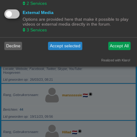
2
Services
External Media
Berichten
103
Options are provided here that make it possible to play
Locatie, Website, Facebook, Twitter, Skype, YouTube
videos or external media directly in the forum.
Noord-Brabant
3
Services
Lid geworden op
31/12/22, 20:46
Decline
Accept selected
Accept All
Rang, Gebruikersnaam
Frits
Realized with Klaro!
Berichten
351
Locatie, Website, Facebook, Twitter, Skype, YouTube
Hoogeveen
Lid geworden op
26/03/23, 08:21
Rang, Gebruikersnaam
marssssssie
Berichten
44
Lid geworden op
19/11/23, 09:56
Rang, Gebruikersnaam
Hillad