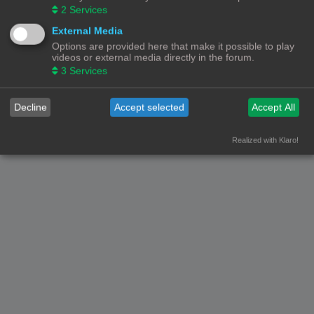
2
Services
Ga naar
External Media
Forumoverzicht
Contact
Alle tijden zijn
UTC+02:00
Options are provided here that make it possible to play
videos or external media directly in the forum.
© Copyright
! - 3dprintforum.eu
3
Services
Alle Rechten Voorbehouden
Powered by
phpBB
® Forum Software © phpBB Limited
Decline
Accept selected
Accept All
Nederlandse vertaling door
phpBB.nl
.
Privacy
|
Gebruikersvoorwaarden
Realized with Klaro!