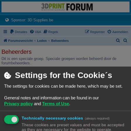
3dprintforum
Het 3D print forum van de Benelux na de sluiting van 3dprintforum.nl
(Opens a new tab)
Sponsor: 3D Supplies.be
Donaties
V&A
Regels
Registreer
Aanmelden
Z
Z
Forumoverzicht
Leden
Beheerders
o
o
Beheerders
e
e
Dit is een speciale groep. Speciale groepen worden beheerd door de
k
k
forumbeheerders.
LEIDERSCHAPPEN
Settings for the Cookie´s
Rang, Leiderschappen
Site Admin
Ch3vr0n
The settings for cookies can be made here, which may be set.
General notes and information can be found in our
Berichten
1115
Privacy policy
and
Terms of Use
.
Locatie, Website, Facebook, Twitter, Skype, YouTube
Op m'n achterwerk
https://illutech.be
Technically necessary cookies
(always required)
Lid geworden op
24/09/22, 12:27
These cookies are preset values and must be accepted
1 gebruiker • Pagina
1
van
1
as they are necessary for the website to operate.