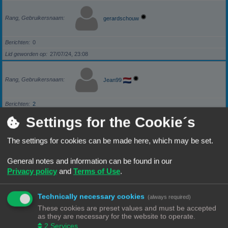
Rang, Gebruikersnaam
gerardschouw
Berichten
0
Lid geworden op
27/07/24, 23:08
Rang, Gebruikersnaam
Jean99
Berichten
2
Lid geworden op
23/11/24, 21:12
Settings for the Cookie´s
The settings for cookies can be made here, which may be set.
Rang, Gebruikersnaam
Gold
General notes and information can be found in our
Berichten
1
Privacy policy
and
Terms of Use
.
Lid geworden op
07/12/24, 22:26
Technically necessary cookies
(always required)
Rang, Gebruikersnaam
JeanPaul
These cookies are preset values and must be accepted
as they are necessary for the website to operate.
2
Services
Berichten
1