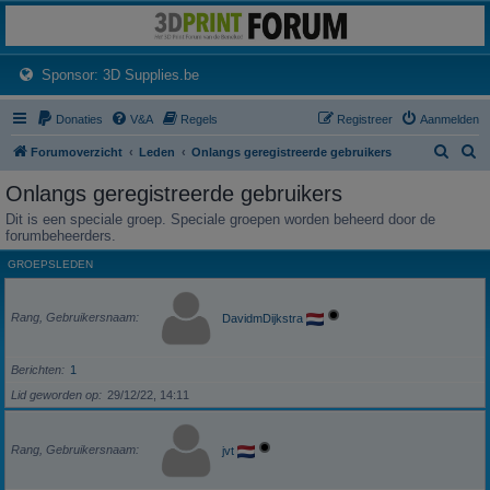
3dprintforum
Het 3D print forum van de Benelux na de sluiting van 3dprintforum.nl
(Opens a new tab)
Sponsor: 3D Supplies.be
Donaties
V&A
Regels
Registreer
Aanmelden
Z
Z
Forumoverzicht
Leden
Onlangs geregistreerde gebruikers
o
o
Onlangs geregistreerde gebruikers
e
e
Dit is een speciale groep. Speciale groepen worden beheerd door de
k
k
forumbeheerders.
GROEPSLEDEN
Rang, Gebruikersnaam
DavidmDijkstra
Berichten
1
Lid geworden op
29/12/22, 14:11
Rang, Gebruikersnaam
jvt