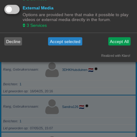
Locatie, Website, Facebook, Twitter, Skype, YouTube
External Media
https://dieren-sloffen.shop
Options are provided here that make it possible to play
Lid geworden op
16/01/25, 10:39
videos or external media directly in the forum.
3
Services
Rang, Gebruikersnaam
JF-Projects
Decline
Accept selected
Accept All
Berichten
0
Lid geworden op
12/03/25, 09:20
Realized with Klaro!
Rang, Gebruikersnaam
3DHKHuisduinen
Berichten
1
Lid geworden op
16/04/25, 20:16
Rang, Gebruikersnaam
Sandra126
Berichten
1
Lid geworden op
07/05/25, 15:07