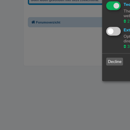
Tec
The
web
2
Forumoverzicht
Ext
Opt
dir
3
Decline