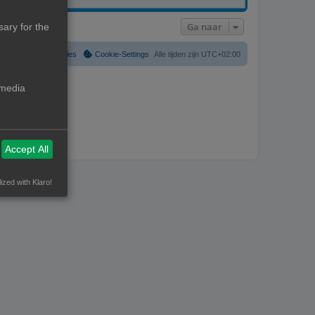
Ga naar
ary for the
Verwijder cookies
Cookie-Settings
Alle tijden zijn
UTC+02:00
 media
Accept All
ized with Klaro!