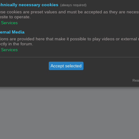
hnically necessary cookies
(always required)
se cookies are preset values and must be accepted as they are necess
site to operate.
Services
Contact
Het team
Leden
ernal Media
© Copyright
! - 3dprintforum.eu
Alle Rechten Voorbehouden
ions are provided here that make it possible to play videos or external
ectly in the forum.
Powered by
phpBB
® Forum Software © phpBB Limited
Services
Nederlandse vertaling door
phpBB.nl
.
Privacy
|
Gebruikersvoorwaarden
Accept selected
Real