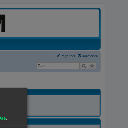
Registreer
Aanmelden
Zoek
Uitgebreid zoeken
MODERATOR
Alle forums
Use
.
MODERATOR