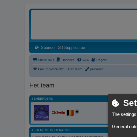
3dprintforum
Het 3D print forum van de Benelux na de sluiting van 3dprintforum.nl
(Opens a new tab)
Sponsor: 3D Supplies.be
Snelle links
Donaties
V&A
Regels
Forumoverzicht
Het team
prosilver
Het team
BEHEERDERS
Set
Ch3vr0n
The settings
General note
ALGEMENE MODERATORS
Geen leden gevonden met deze zoekcriteria.