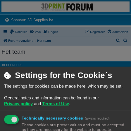
3dprintforum
Het 3D print forum van de Benelux na de sluiting van 3dprintforum.nl
(Opens a new tab)
Sponsor: 3D Supplies.be
Donaties
V&A
Regels
Registreer
Aanmelden
Z
Z
Forumoverzicht
Het team
o
o
Het team
e
e
k
k
BEHEERDERS
Settings for the Cookie´s
Rang, Gebruikersnaam
Site Admin
Ch3vr0n
The settings for cookies can be made here, which may be set.
Hoofdgroep
Beheerders
General notes and information can be found in our
Moderator
Alle forums
Privacy policy
and
Terms of Use
.
ALGEMENE MODERATORS
Technically necessary cookies
Geen leden gevonden met deze zoekcriteria.
(always required)
These cookies are preset values and must be accepted
as they are necessary for the website to operate.
Ga naar