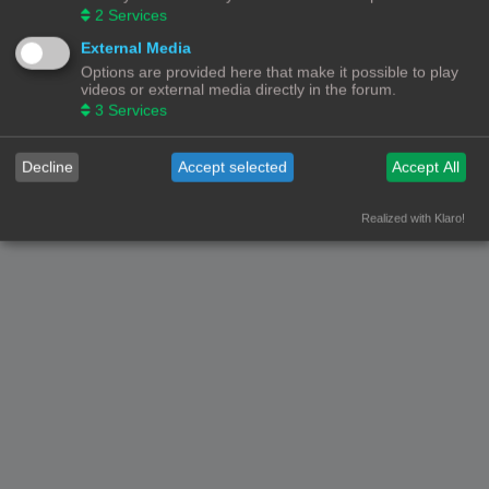
2
Services
Forumoverzicht
Contact
Alle tijden zijn
UTC+02:00
External Media
Options are provided here that make it possible to play
© Copyright
! - 3dprintforum.eu
Alle Rechten Voorbehouden
videos or external media directly in the forum.
3
Services
Powered by
phpBB
® Forum Software © phpBB Limited
Nederlandse vertaling door
phpBB.nl
.
Privacy
|
Gebruikersvoorwaarden
Decline
Accept selected
Accept All
Realized with Klaro!