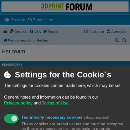
3dprintforum
Het 3D print forum van de Benelux na de sluiting van 3dprintforum.nl
(Opens a new tab)
Sponsor: 3D Supplies.be
Donaties
V&A
Regels
Registreer
Aanmelden
Z
Z
Forumoverzicht
Het team
o
o
Het team
e
e
k
k
BEHEERDERS
Settings for the Cookie´s
Rang, Gebruikersnaam
Site Admin
Ch3vr0n
The settings for cookies can be made here, which may be set.
Hoofdgroep
Beheerders
General notes and information can be found in our
Moderator
Alle forums
Privacy policy
and
Terms of Use
.
ALGEMENE MODERATORS
Technically necessary cookies
Geen leden gevonden met deze zoekcriteria.
(always required)
These cookies are preset values and must be accepted
as they are necessary for the website to operate.
Ga naar