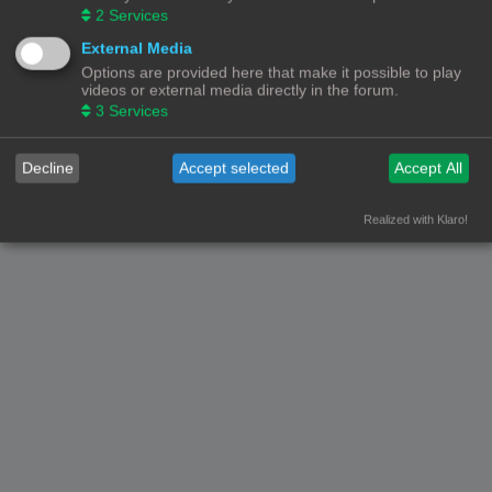
2
Services
Forumoverzicht
Contact
Alle tijden zijn
UTC+02:00
External Media
Options are provided here that make it possible to play
© Copyright
! - 3dprintforum.eu
Alle Rechten Voorbehouden
videos or external media directly in the forum.
3
Services
Powered by
phpBB
® Forum Software © phpBB Limited
Nederlandse vertaling door
phpBB.nl
.
Privacy
|
Gebruikersvoorwaarden
Decline
Accept selected
Accept All
Realized with Klaro!