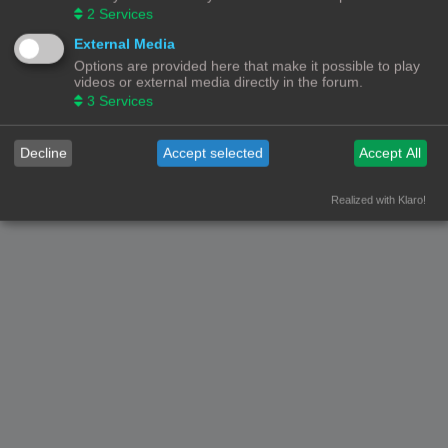
2
Services
Forumoverzicht
Contact
Alle tijden zijn
UTC+02:00
External Media
Options are provided here that make it possible to play
© Copyright
! - 3dprintforum.eu
Alle Rechten Voorbehouden
videos or external media directly in the forum.
3
Services
Powered by
phpBB
® Forum Software © phpBB Limited
Nederlandse vertaling door
phpBB.nl
.
Privacy
|
Gebruikersvoorwaarden
Decline
Accept selected
Accept All
Realized with Klaro!