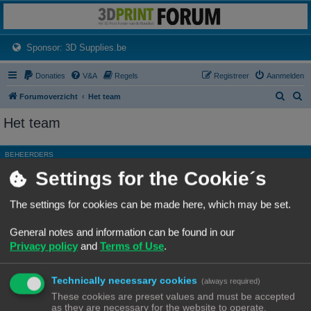
3dprintforum
Het 3D print forum van de Benelux na de sluiting van 3dprintforum.nl
(Opens a new tab)
Sponsor: 3D Supplies.be
Donaties
V&A
Regels
Registreer
Aanmelden
Z
Z
Forumoverzicht
Het team
o
o
Het team
e
e
k
k
BEHEERDERS
Settings for the Cookie´s
Rang, Gebruikersnaam
Site Admin
Ch3vr0n
The settings for cookies can be made here, which may be set.
Hoofdgroep
Beheerders
General notes and information can be found in our
Moderator
Alle forums
Privacy policy
and
Terms of Use
.
ALGEMENE MODERATORS
Technically necessary cookies
Geen leden gevonden met deze zoekcriteria.
(always required)
These cookies are preset values and must be accepted
as they are necessary for the website to operate.
Ga naar