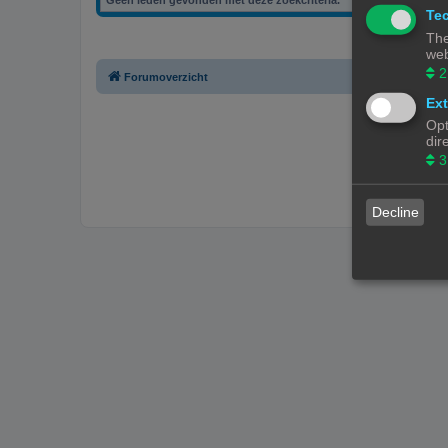
Tec
The
web
2
Forumoverzicht
Ext
Opt
dir
3
Decline