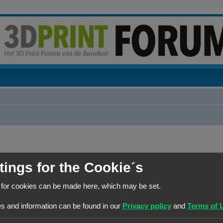
RANG
HOOFDGROEP
tings for the Cookie´s
Site Admin
Beheerders
 for cookies can be made here, which may be set.
s and information can be found in our
Privacy policy
and
Terms of 
RANG
HOOFDGROEP