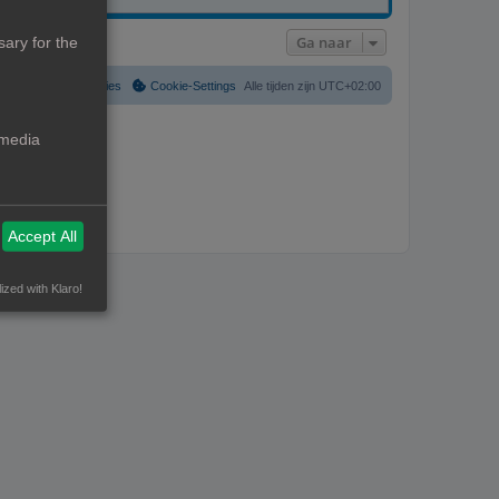
Ga naar
ary for the
Verwijder cookies
Cookie-Settings
Alle tijden zijn
UTC+02:00
 media
Accept All
ized with Klaro!