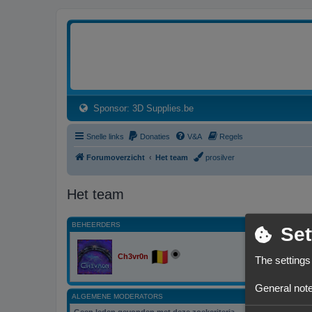
3dprintforum
Het 3D print forum van de Benelux na de sluiting van 3dprintforum.nl
(Opens a new tab)
Sponsor: 3D Supplies.be
Snelle links
Donaties
V&A
Regels
Forumoverzicht
Het team
prosilver
Het team
BEHEERDERS
Set
Ch3vr0n
The settings
General note
ALGEMENE MODERATORS
Geen leden gevonden met deze zoekcriteria.