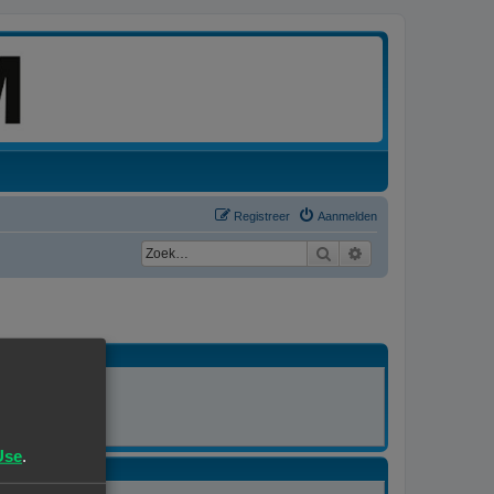
Registreer
Aanmelden
Zoek
Uitgebreid zoeken
MODERATOR
Alle forums
Use
.
MODERATOR