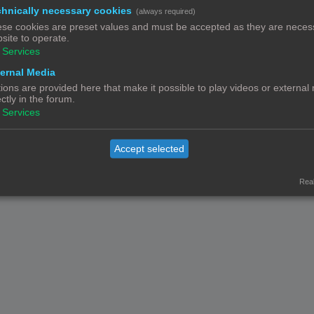
hnically necessary cookies
(always required)
se cookies are preset values and must be accepted as they are necess
site to operate.
Services
Contact
Het team
Leden
ernal Media
© Copyright
! - 3dprintforum.eu
Alle Rechten Voorbehouden
ions are provided here that make it possible to play videos or external
ectly in the forum.
Powered by
phpBB
® Forum Software © phpBB Limited
Services
Nederlandse vertaling door
phpBB.nl
.
Privacy
|
Gebruikersvoorwaarden
Accept selected
Real