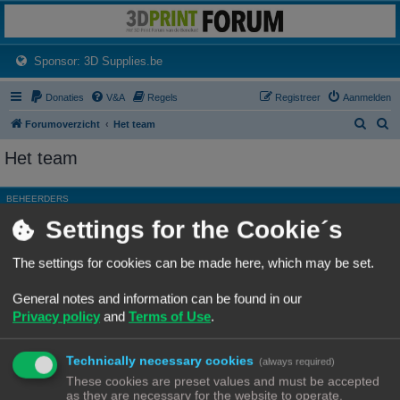
3dprintforum
Het 3D print forum van de Benelux na de sluiting van 3dprintforum.nl
(Opens a new tab)
Sponsor: 3D Supplies.be
Donaties
V&A
Regels
Registreer
Aanmelden
Z
Z
Forumoverzicht
Het team
o
o
Het team
e
e
k
k
BEHEERDERS
Settings for the Cookie´s
Rang, Gebruikersnaam
Site Admin
Ch3vr0n
The settings for cookies can be made here, which may be set.
Hoofdgroep
Beheerders
General notes and information can be found in our
Moderator
Alle forums
Privacy policy
and
Terms of Use
.
ALGEMENE MODERATORS
Technically necessary cookies
Geen leden gevonden met deze zoekcriteria.
(always required)
These cookies are preset values and must be accepted
as they are necessary for the website to operate.
Ga naar