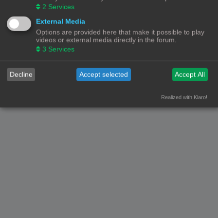
2
Services
Forumoverzicht
Contact
Alle tijden zijn
UTC+02:00
External Media
Options are provided here that make it possible to play
© Copyright
! - 3dprintforum.eu
Alle Rechten Voorbehouden
videos or external media directly in the forum.
3
Services
Powered by
phpBB
® Forum Software © phpBB Limited
Nederlandse vertaling door
phpBB.nl
.
Privacy
|
Gebruikersvoorwaarden
Decline
Accept selected
Accept All
Realized with Klaro!