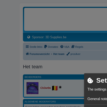
3dprintforum
Het 3D print forum van de Benelux na de sluiting van 3dprintforum.nl
(Opens a new tab)
Sponsor: 3D Supplies.be
Snelle links
Donaties
V&A
Regels
Forumoverzicht
Het team
prosilver
Het team
BEHEERDERS
Set
Ch3vr0n
The settings
General note
ALGEMENE MODERATORS
Geen leden gevonden met deze zoekcriteria.