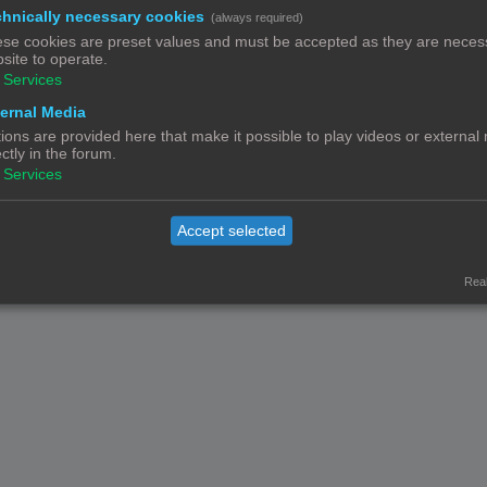
hnically necessary cookies
(always required)
se cookies are preset values and must be accepted as they are necess
site to operate.
Services
Contact
Het team
Leden
ernal Media
© Copyright
! - 3dprintforum.eu
Alle Rechten Voorbehouden
ions are provided here that make it possible to play videos or external
ectly in the forum.
Powered by
phpBB
® Forum Software © phpBB Limited
Services
Nederlandse vertaling door
phpBB.nl
.
Privacy
|
Gebruikersvoorwaarden
Accept selected
Real