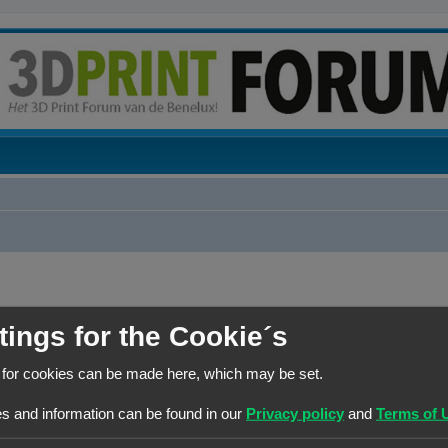
RANG
HOOFDGROEP
tings for the Cookie´s
Site Admin
Beheerders
 for cookies can be made here, which may be set.
s and information can be found in our
Privacy policy
and
Terms of 
RANG
HOOFDGROEP