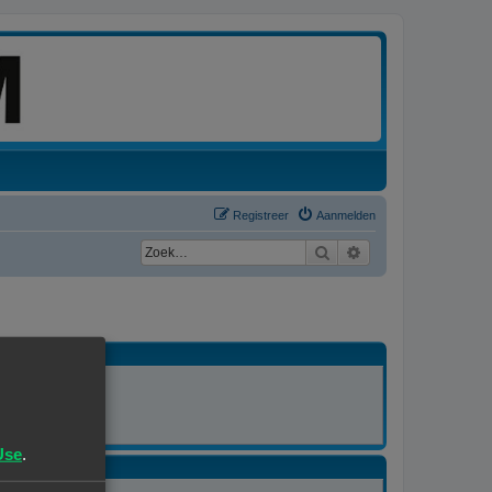
Registreer
Aanmelden
Zoek
Uitgebreid zoeken
MODERATOR
Alle forums
Use
.
MODERATOR