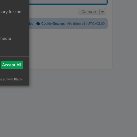
Ga naar
ary for the
Verwijder cookies
Cookie-Settings
Alle tijden zijn
UTC+02:00
 media
Accept All
ized with Klaro!