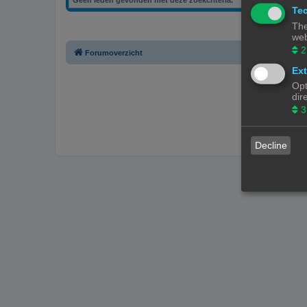
Tec
The
web
2
Forumoverzicht
Ext
Opt
dir
3
Decline