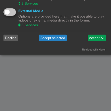
2
Services
Forumoverzicht
Contact
Alle tijden zijn
UTC+02:00
External Media
Options are provided here that make it possible to play
© Copyright
! - 3dprintforum.eu
Alle Rechten Voorbehouden
videos or external media directly in the forum.
3
Services
Powered by
phpBB
® Forum Software © phpBB Limited
Nederlandse vertaling door
phpBB.nl
.
Privacy
|
Gebruikersvoorwaarden
Decline
Accept selected
Accept All
Realized with Klaro!