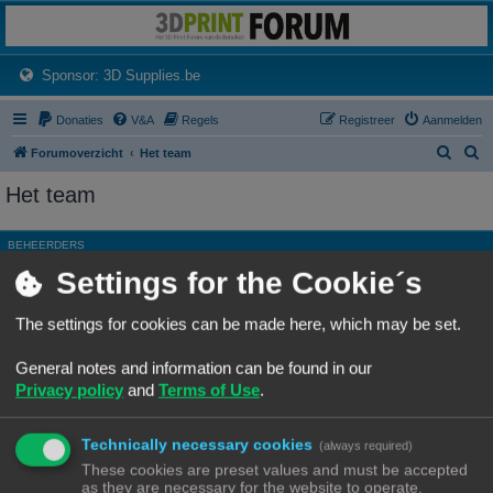
3dprintforum
Het 3D print forum van de Benelux na de sluiting van 3dprintforum.nl
(Opens a new tab)
Sponsor: 3D Supplies.be
Donaties
V&A
Regels
Registreer
Aanmelden
Z
Z
Forumoverzicht
Het team
o
o
Het team
e
e
k
k
BEHEERDERS
Settings for the Cookie´s
Rang, Gebruikersnaam
Site Admin
Ch3vr0n
The settings for cookies can be made here, which may be set.
Hoofdgroep
Beheerders
General notes and information can be found in our
Moderator
Alle forums
Privacy policy
and
Terms of Use
.
ALGEMENE MODERATORS
Technically necessary cookies
Geen leden gevonden met deze zoekcriteria.
(always required)
These cookies are preset values and must be accepted
as they are necessary for the website to operate.
Ga naar