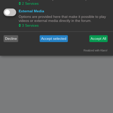
2
Services
Forumoverzicht
Contact
Alle tijden zijn
UTC+02:00
External Media
Options are provided here that make it possible to play
© Copyright
! - 3dprintforum.eu
Alle Rechten Voorbehouden
videos or external media directly in the forum.
3
Services
Powered by
phpBB
® Forum Software © phpBB Limited
Nederlandse vertaling door
phpBB.nl
.
Privacy
|
Gebruikersvoorwaarden
Decline
Accept selected
Accept All
Realized with Klaro!