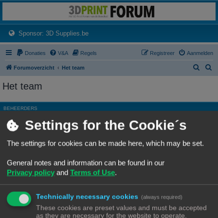
3dprintforum
Het 3D print forum van de Benelux na de sluiting van 3dprintforum.nl
(Opens a new tab)
Sponsor: 3D Supplies.be
Donaties
V&A
Regels
Registreer
Aanmelden
Z
Z
Forumoverzicht
Het team
o
o
Het team
e
e
k
k
BEHEERDERS
Settings for the Cookie´s
Rang, Gebruikersnaam
Site Admin
Ch3vr0n
The settings for cookies can be made here, which may be set.
Hoofdgroep
Beheerders
General notes and information can be found in our
Moderator
Alle forums
Privacy policy
and
Terms of Use
.
ALGEMENE MODERATORS
Technically necessary cookies
Geen leden gevonden met deze zoekcriteria.
(always required)
These cookies are preset values and must be accepted
as they are necessary for the website to operate.
Ga naar