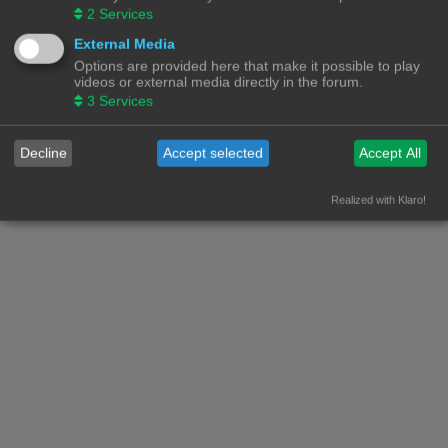
2
Services
Forumoverzicht
Contact
Alle tijden zijn
UTC+02:00
External Media
Options are provided here that make it possible to play
© Copyright
! - 3dprintforum.eu
Alle Rechten Voorbehouden
videos or external media directly in the forum.
3
Services
Powered by
phpBB
® Forum Software © phpBB Limited
Nederlandse vertaling door
phpBB.nl
.
Privacy
|
Gebruikersvoorwaarden
Decline
Accept selected
Accept All
Realized with Klaro!