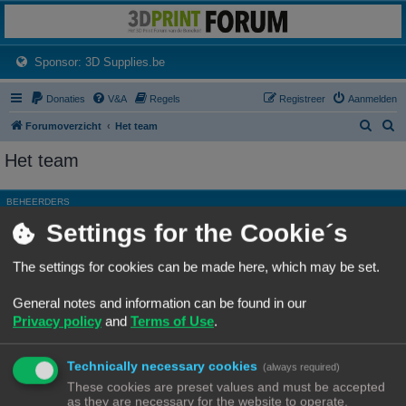
3dprintforum
Het 3D print forum van de Benelux na de sluiting van 3dprintforum.nl
(Opens a new tab)
Sponsor: 3D Supplies.be
Donaties
V&A
Regels
Registreer
Aanmelden
Z
Z
Forumoverzicht
Het team
o
o
Het team
e
e
k
k
BEHEERDERS
Settings for the Cookie´s
Rang, Gebruikersnaam
Site Admin
Ch3vr0n
The settings for cookies can be made here, which may be set.
Hoofdgroep
Beheerders
General notes and information can be found in our
Moderator
Alle forums
Privacy policy
and
Terms of Use
.
ALGEMENE MODERATORS
Technically necessary cookies
Geen leden gevonden met deze zoekcriteria.
(always required)
These cookies are preset values and must be accepted
as they are necessary for the website to operate.
Ga naar