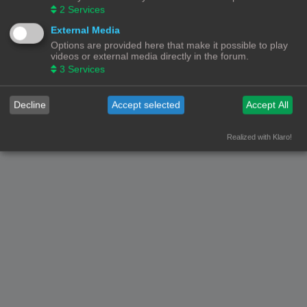
2
Services
Forumoverzicht
Contact
Alle tijden zijn
UTC+02:00
External Media
Options are provided here that make it possible to play
© Copyright
! - 3dprintforum.eu
Alle Rechten Voorbehouden
videos or external media directly in the forum.
3
Services
Powered by
phpBB
® Forum Software © phpBB Limited
Nederlandse vertaling door
phpBB.nl
.
Privacy
|
Gebruikersvoorwaarden
Decline
Accept selected
Accept All
Realized with Klaro!