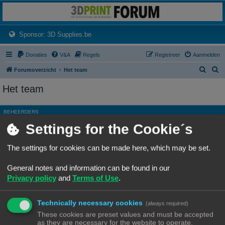
3dprintforum
Het 3D print forum van de Benelux na de sluiting van 3dprintforum.nl
(Opens a new tab)
Sponsor: 3D Supplies.be
Donaties
V&A
Regels
Registreer
Aanmelden
Z
Z
Forumoverzicht
Het team
o
o
Het team
e
e
k
k
BEHEERDERS
Settings for the Cookie´s
Rang, Gebruikersnaam
Site Admin
Ch3vr0n
The settings for cookies can be made here, which may be set.
Hoofdgroep
Beheerders
General notes and information can be found in our
Moderator
Alle forums
Privacy policy
and
Terms of Use
.
ALGEMENE MODERATORS
Technically necessary cookies
Geen leden gevonden met deze zoekcriteria.
(always required)
These cookies are preset values and must be accepted
as they are necessary for the website to operate.
Ga naar