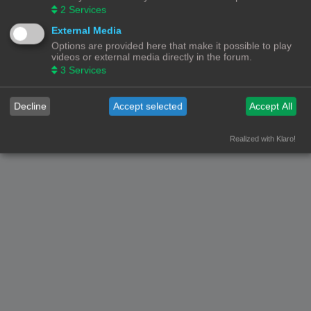
2
Services
Forumoverzicht
Contact
Alle tijden zijn
UTC+02:00
External Media
Options are provided here that make it possible to play
© Copyright
! - 3dprintforum.eu
Alle Rechten Voorbehouden
videos or external media directly in the forum.
3
Services
Powered by
phpBB
® Forum Software © phpBB Limited
Nederlandse vertaling door
phpBB.nl
.
Privacy
|
Gebruikersvoorwaarden
Decline
Accept selected
Accept All
Realized with Klaro!