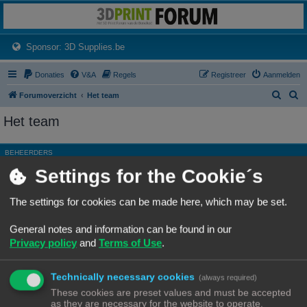
3dprintforum
Het 3D print forum van de Benelux na de sluiting van 3dprintforum.nl
(Opens a new tab)
Sponsor: 3D Supplies.be
Donaties
V&A
Regels
Registreer
Aanmelden
Z
Z
Forumoverzicht
Het team
o
o
Het team
e
e
k
k
BEHEERDERS
Settings for the Cookie´s
Rang, Gebruikersnaam
Site Admin
Ch3vr0n
The settings for cookies can be made here, which may be set.
Hoofdgroep
Beheerders
General notes and information can be found in our
Moderator
Alle forums
Privacy policy
and
Terms of Use
.
ALGEMENE MODERATORS
Technically necessary cookies
Geen leden gevonden met deze zoekcriteria.
(always required)
These cookies are preset values and must be accepted
as they are necessary for the website to operate.
Ga naar