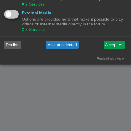
2
Services
Forumoverzicht
Contact
Alle tijden zijn
UTC+02:00
External Media
Options are provided here that make it possible to play
© Copyright
! - 3dprintforum.eu
Alle Rechten Voorbehouden
videos or external media directly in the forum.
3
Services
Powered by
phpBB
® Forum Software © phpBB Limited
Nederlandse vertaling door
phpBB.nl
.
Privacy
|
Gebruikersvoorwaarden
Decline
Accept selected
Accept All
Realized with Klaro!