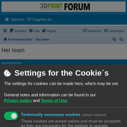
3dprintforum
Het 3D print forum van de Benelux na de sluiting van 3dprintforum.nl
(Opens a new tab)
Sponsor: 3D Supplies.be
Donaties
V&A
Regels
Registreer
Aanmelden
Z
Z
Forumoverzicht
Het team
o
o
Het team
e
e
k
k
BEHEERDERS
Settings for the Cookie´s
Rang, Gebruikersnaam
Site Admin
Ch3vr0n
The settings for cookies can be made here, which may be set.
Hoofdgroep
Beheerders
General notes and information can be found in our
Moderator
Alle forums
Privacy policy
and
Terms of Use
.
ALGEMENE MODERATORS
Technically necessary cookies
Geen leden gevonden met deze zoekcriteria.
(always required)
These cookies are preset values and must be accepted
as they are necessary for the website to operate.
Ga naar