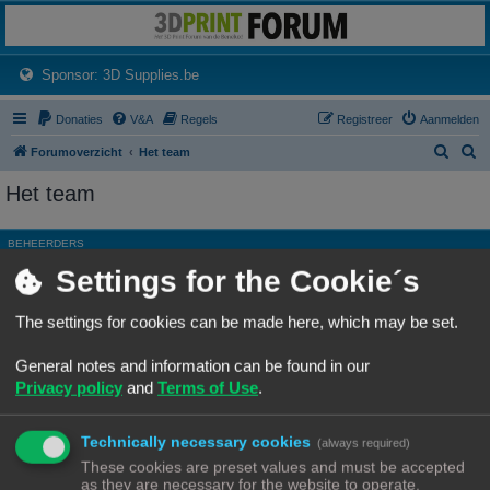
3dprintforum
Het 3D print forum van de Benelux na de sluiting van 3dprintforum.nl
(Opens a new tab)
Sponsor: 3D Supplies.be
Donaties
V&A
Regels
Registreer
Aanmelden
Z
Z
Forumoverzicht
Het team
o
o
Het team
e
e
k
k
BEHEERDERS
Settings for the Cookie´s
Rang, Gebruikersnaam
Site Admin
Ch3vr0n
The settings for cookies can be made here, which may be set.
Hoofdgroep
Beheerders
General notes and information can be found in our
Moderator
Alle forums
Privacy policy
and
Terms of Use
.
ALGEMENE MODERATORS
Technically necessary cookies
Geen leden gevonden met deze zoekcriteria.
(always required)
These cookies are preset values and must be accepted
as they are necessary for the website to operate.
Ga naar