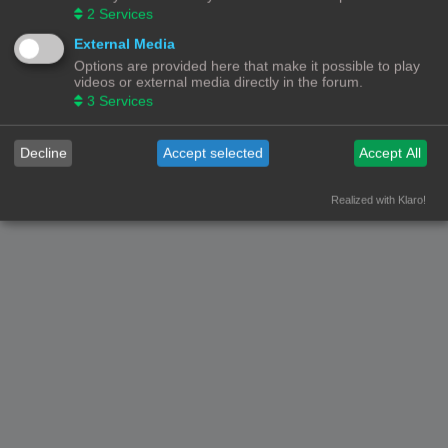
2
Services
Forumoverzicht
Contact
Alle tijden zijn
UTC+02:00
External Media
Options are provided here that make it possible to play
© Copyright
! - 3dprintforum.eu
Alle Rechten Voorbehouden
videos or external media directly in the forum.
3
Services
Powered by
phpBB
® Forum Software © phpBB Limited
Nederlandse vertaling door
phpBB.nl
.
Privacy
|
Gebruikersvoorwaarden
Decline
Accept selected
Accept All
Realized with Klaro!