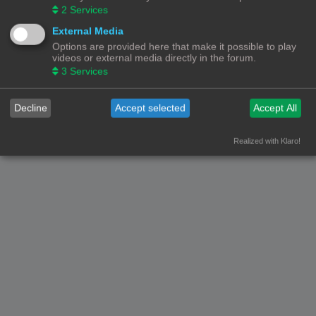
2
Services
Forumoverzicht
Contact
Alle tijden zijn
UTC+02:00
External Media
Options are provided here that make it possible to play
© Copyright
! - 3dprintforum.eu
Alle Rechten Voorbehouden
videos or external media directly in the forum.
3
Services
Powered by
phpBB
® Forum Software © phpBB Limited
Nederlandse vertaling door
phpBB.nl
.
Privacy
|
Gebruikersvoorwaarden
Decline
Accept selected
Accept All
Realized with Klaro!