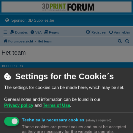
3dprintforum
Het 3D print forum van de Benelux na de sluiting van 3dprintforum.nl
(Opens a new tab)
Sponsor: 3D Supplies.be
Donaties
V&A
Regels
Registreer
Aanmelden
Z
Z
Forumoverzicht
Het team
o
o
Het team
e
e
k
k
BEHEERDERS
Settings for the Cookie´s
Rang, Gebruikersnaam
Site Admin
Ch3vr0n
The settings for cookies can be made here, which may be set.
Hoofdgroep
Beheerders
General notes and information can be found in our
Moderator
Alle forums
Privacy policy
and
Terms of Use
.
ALGEMENE MODERATORS
Technically necessary cookies
Geen leden gevonden met deze zoekcriteria.
(always required)
These cookies are preset values and must be accepted
as they are necessary for the website to operate.
Ga naar