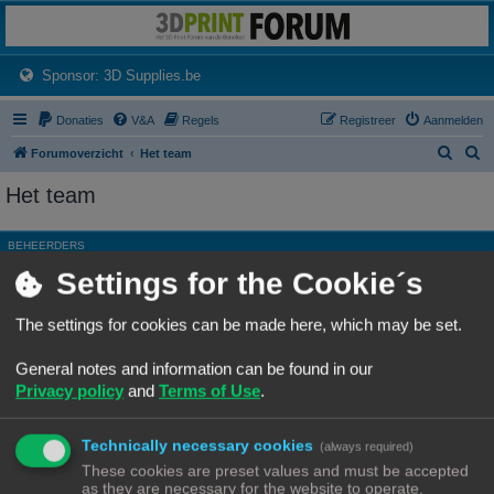
3dprintforum
Het 3D print forum van de Benelux na de sluiting van 3dprintforum.nl
(Opens a new tab)
Sponsor: 3D Supplies.be
Donaties
V&A
Regels
Registreer
Aanmelden
Z
Z
Forumoverzicht
Het team
o
o
Het team
e
e
k
k
BEHEERDERS
Settings for the Cookie´s
Rang, Gebruikersnaam
Site Admin
Ch3vr0n
The settings for cookies can be made here, which may be set.
Hoofdgroep
Beheerders
General notes and information can be found in our
Moderator
Alle forums
Privacy policy
and
Terms of Use
.
ALGEMENE MODERATORS
Technically necessary cookies
Geen leden gevonden met deze zoekcriteria.
(always required)
These cookies are preset values and must be accepted
as they are necessary for the website to operate.
Ga naar