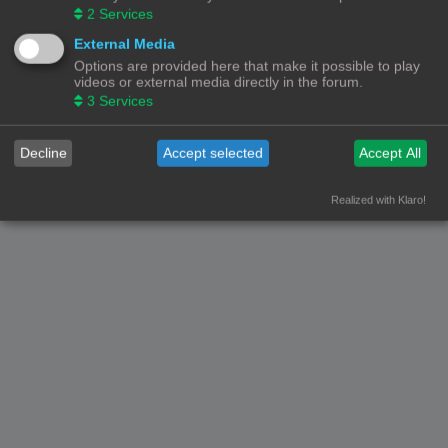
2
Services
Forumoverzicht
Contact
Alle tijden zijn
UTC+02:00
External Media
Options are provided here that make it possible to play
© Copyright
! - 3dprintforum.eu
Alle Rechten Voorbehouden
videos or external media directly in the forum.
3
Services
Powered by
phpBB
® Forum Software © phpBB Limited
Nederlandse vertaling door
phpBB.nl
.
Privacy
|
Gebruikersvoorwaarden
Decline
Accept selected
Accept All
Realized with Klaro!