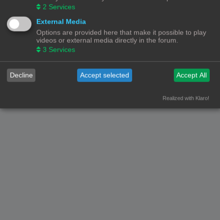
2
Services
Forumoverzicht
Contact
Alle tijden zijn
UTC+02:00
External Media
Options are provided here that make it possible to play
© Copyright
! - 3dprintforum.eu
Alle Rechten Voorbehouden
videos or external media directly in the forum.
3
Services
Powered by
phpBB
® Forum Software © phpBB Limited
Nederlandse vertaling door
phpBB.nl
.
Privacy
|
Gebruikersvoorwaarden
Decline
Accept selected
Accept All
Realized with Klaro!