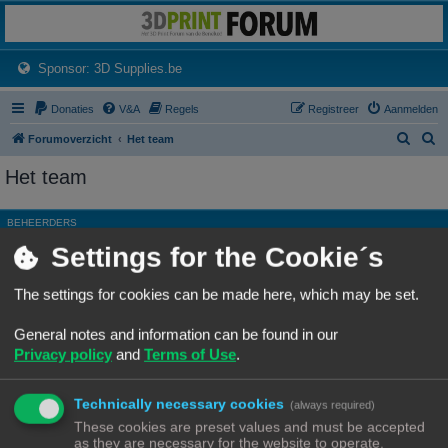
3dprintforum
Het 3D print forum van de Benelux na de sluiting van 3dprintforum.nl
(Opens a new tab)
Sponsor: 3D Supplies.be
Donaties
V&A
Regels
Registreer
Aanmelden
Z
Z
Forumoverzicht
Het team
o
o
Het team
e
e
k
k
BEHEERDERS
Settings for the Cookie´s
Rang, Gebruikersnaam
Site Admin
Ch3vr0n
The settings for cookies can be made here, which may be set.
Hoofdgroep
Beheerders
General notes and information can be found in our
Moderator
Alle forums
Privacy policy
and
Terms of Use
.
ALGEMENE MODERATORS
Technically necessary cookies
Geen leden gevonden met deze zoekcriteria.
(always required)
These cookies are preset values and must be accepted
as they are necessary for the website to operate.
Ga naar