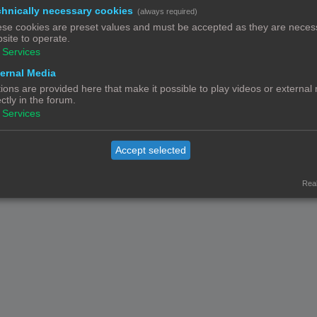
hnically necessary cookies
(always required)
se cookies are preset values and must be accepted as they are necess
site to operate.
Services
Contact
Het team
Leden
ernal Media
© Copyright
! - 3dprintforum.eu
Alle Rechten Voorbehouden
ions are provided here that make it possible to play videos or external
ectly in the forum.
Powered by
phpBB
® Forum Software © phpBB Limited
Services
Nederlandse vertaling door
phpBB.nl
.
Privacy
|
Gebruikersvoorwaarden
Accept selected
Real