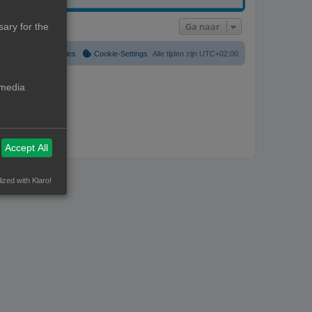
Ga naar
ary for the
Verwijder cookies
Cookie-Settings
Alle tijden zijn
UTC+02:00
 media
Accept All
ized with Klaro!