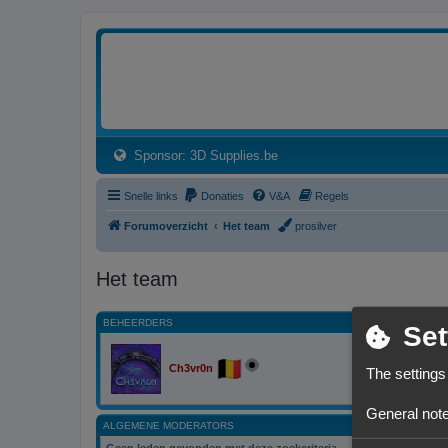
3dprintforum
Het 3D print forum van de Benelux na de sluiting van 3dprintforum.nl
(Opens a new tab)
Sponsor: 3D Supplies.be
Snelle links
Donaties
V&A
Regels
Forumoverzicht
Het team
prosilver
Het team
BEHEERDERS
Set
Ch3vr0n
The settings
General note
ALGEMENE MODERATORS
Geen leden gevonden met deze zoekcriteria.