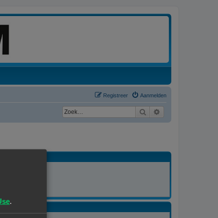
Registreer
Aanmelden
Zoek
Uitgebreid zoeken
MODERATOR
Alle forums
Use
.
MODERATOR