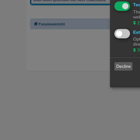
Tec
The
web
2
Forumoverzicht
Ext
Opt
dir
3
Decline