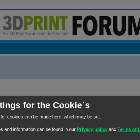
RANG
HOOFDGROEP
tings for the Cookie´s
Site Admin
Beheerders
 for cookies can be made here, which may be set.
s and information can be found in our
Privacy policy
and
Terms of 
RANG
HOOFDGROEP