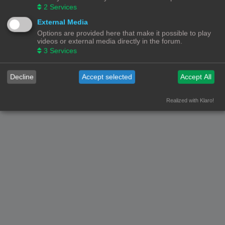
2
Services
Forumoverzicht
Contact
Alle tijden zijn
UTC+02:00
External Media
Options are provided here that make it possible to play
© Copyright
! - 3dprintforum.eu
Alle Rechten Voorbehouden
videos or external media directly in the forum.
3
Services
Powered by
phpBB
® Forum Software © phpBB Limited
Nederlandse vertaling door
phpBB.nl
.
Privacy
|
Gebruikersvoorwaarden
Decline
Accept selected
Accept All
Realized with Klaro!