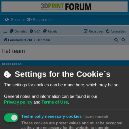
3dprintforum
Het 3D print forum van de Benelux na de sluiting van 3dprintforum.nl
(Opens a new tab)
Sponsor: 3D Supplies.be
Donaties
V&A
Regels
Registreer
Aanmelden
Z
Z
Forumoverzicht
Het team
o
o
Het team
e
e
k
k
BEHEERDERS
Settings for the Cookie´s
Rang, Gebruikersnaam
Site Admin
Ch3vr0n
The settings for cookies can be made here, which may be set.
Hoofdgroep
Beheerders
General notes and information can be found in our
Moderator
Alle forums
Privacy policy
and
Terms of Use
.
ALGEMENE MODERATORS
Technically necessary cookies
Geen leden gevonden met deze zoekcriteria.
(always required)
These cookies are preset values and must be accepted
as they are necessary for the website to operate.
Ga naar