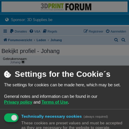
3dprintforum
Het 3D print forum van de Benelux na de sluiting van 3dprintforum.nl
(Opens a new tab)
Sponsor: 3D Supplies.be
Donaties
V&A
Regels
Registreer
Aanmelden
Z
Z
Forumoverzicht
Leden
Johang
o
o
Bekijkt profiel - Johang
e
e
Gebruikersnaam:
k
k
Johang
Groepen:
Settings for the Cookie´s
Locatie:
Slagharen
The settings for cookies can be made here, which may be set.
CONTACTEER JOHANG
General notes and information can be found in our
GEBRUIKERSSTATISTIEKEN
Privacy policy
and
Terms of Use
.
Flag:
Lid geworden op:
Technically necessary cookies
(always required)
10/01/23, 23:22
Laatst actief:
These cookies are preset values and must be accepted
12/07/26, 22:32
as they are necessary for the website to operate.