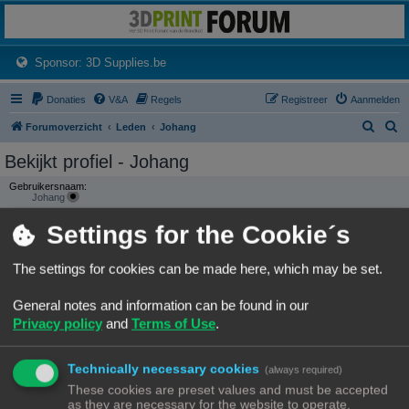
3dprintforum
Het 3D print forum van de Benelux na de sluiting van 3dprintforum.nl
(Opens a new tab)
Sponsor: 3D Supplies.be
Donaties
V&A
Regels
Registreer
Aanmelden
Z
Z
Forumoverzicht
Leden
Johang
o
o
Bekijkt profiel - Johang
e
e
Gebruikersnaam:
k
k
Johang
Groepen:
Settings for the Cookie´s
Locatie:
Slagharen
The settings for cookies can be made here, which may be set.
CONTACTEER JOHANG
General notes and information can be found in our
GEBRUIKERSSTATISTIEKEN
Privacy policy
and
Terms of Use
.
Flag:
Lid geworden op:
Technically necessary cookies
(always required)
10/01/23, 23:22
Laatst actief:
These cookies are preset values and must be accepted
12/07/26, 22:32
as they are necessary for the website to operate.