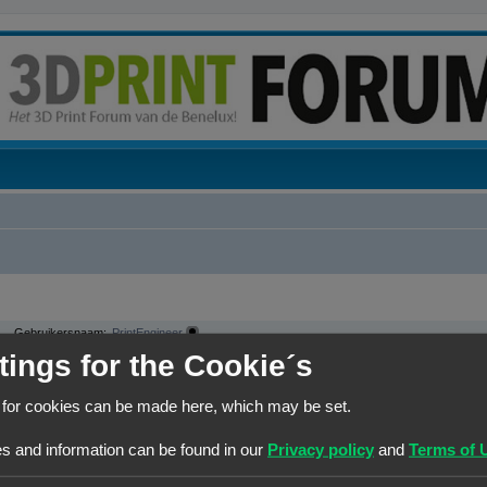
Gebruikersnaam:
PrintEngineer
Leeftijd:
56
tings for the Cookie´s
Groepen:
 for cookies can be made here, which may be set.
s and information can be found in our
Privacy policy
and
Terms of 