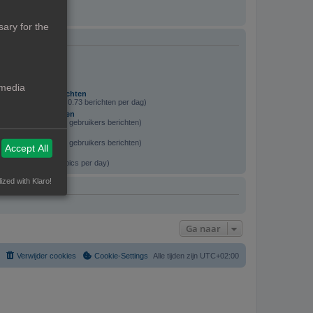
ary for the
, 12:38
, 15:55
 media
ek gebruikers berichten
van alle berichten / 0.73 berichten per dag)
ter specifieke vragen
ichten / 32.07% van gebruikers berichten)
 v0.43
ichten / 17.72% van gebruikers berichten)
Accept All
rch user’s topics
f all topics / 0.02 topics per day)
ized with Klaro!
Ga naar
Verwijder cookies
Cookie-Settings
Alle tijden zijn
UTC+02:00