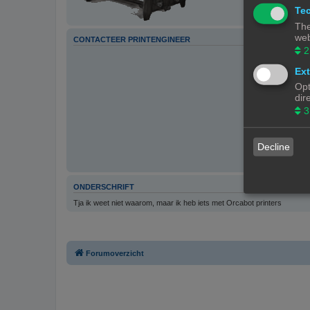
Tec
The
web
CONTACTEER PRINTENGINEER
2
Ext
Opt
dir
3
Decline
ONDERSCHRIFT
Tja ik weet niet waarom, maar ik heb iets met Orcabot printers
Forumoverzicht