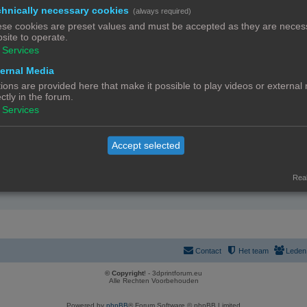
hnically necessary cookies
(always required)
se cookies are preset values and must be accepted as they are necess
site to operate.
GEBRUIKERSSTATISTIEKEN
Services
Flag:
ernal Media
Lid geworden op:
16/01/23
Laatst actief:
07/08/26
ions are provided here that make it possible to play videos or external
Aantal berichten:
948 |
Zo
ectly in the forum.
(10.61% 
Services
Meest actief in forum:
3D-prin
(304 ber
Meest actief in onderwerp:
Orcabot
(168 ber
Accept selected
Total topics:
31 |
Sea
(3.77% o
Real
Contact
Het team
Leden
© Copyright
! - 3dprintforum.eu
Alle Rechten Voorbehouden
Powered by
phpBB
® Forum Software © phpBB Limited