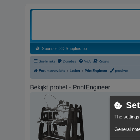
3dprintforum
Het 3D print forum van de Benelux na de sluiting van 3dprintforum.nl
(Opens a new tab)
Sponsor: 3D Supplies.be
Snelle links
Donaties
V&A
Regels
Forumoverzicht
Leden
PrintEngineer
prosilver
Bekijkt profiel - PrintEngineer
Set
The settings
General note