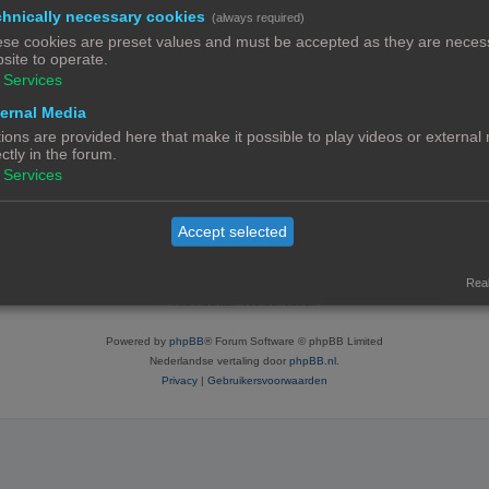
(0.46% v
hnically necessary cookies
(always required)
Meest actief in forum:
3D print
se cookies are preset values and must be accepted as they are necess
(12 beri
site to operate.
Meest actief in onderwerp:
Een soor
(7 beric
Services
Total topics:
7 |
Sear
(0.85% o
ernal Media
ions are provided here that make it possible to play videos or external
ectly in the forum.
Services
Accept selected
Contact
Het team
Leden
Real
© Copyright
! - 3dprintforum.eu
Alle Rechten Voorbehouden
Powered by
phpBB
® Forum Software © phpBB Limited
Nederlandse vertaling door
phpBB.nl
.
Privacy
|
Gebruikersvoorwaarden