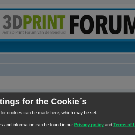
tings for the Cookie´s
GEBRUIKERSSTATISTIEKEN
 for cookies can be made here, which may be set.
Flag:
s and information can be found in our
Privacy policy
and
Terms of 
Lid geworden op:
10/02/23
Laatst actief:
20/07/26
Aantal berichten:
41 |
Zoe