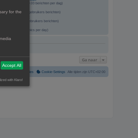
an alle berichten / 0.03 berichten per dag)
 resultaten
ary for the
chten / 29.27% van gebruikers berichten)
t calibration print
hten / 17.07% van gebruikers berichten)
ch user’s topics
f all topics / 0.01 topics per day)
 media
Ga naar
Accept All
Verwijder cookies
Cookie-Settings
Alle tijden zijn
UTC+02:00
ized with Klaro!