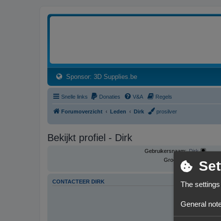
3dprintforum
Het 3D print forum van de Benelux na de sluiting van 3dprintforum.nl
(Opens a new tab)
Sponsor: 3D Supplies.be
Snelle links
Donaties
V&A
Regels
Forumoverzicht
Leden
Dirk
prosilver
Bekijkt profiel - Dirk
Gebruikersnaam:
Dirk
Groepen:
Set
CONTACTEER DIRK
The settings
General note