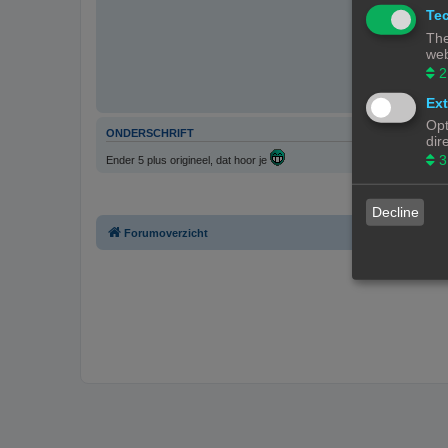
Tec
The
web
2
Ext
Opt
ONDERSCHRIFT
dir
3
Ender 5 plus origineel, dat hoor je
Decline
Forumoverzicht