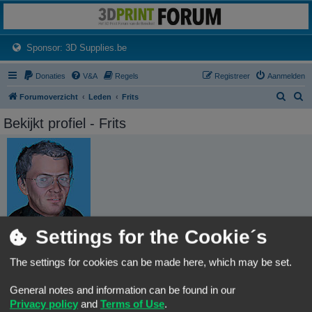
3dprintforum
Het 3D print forum van de Benelux na de sluiting van 3dprintforum.nl
(Opens a new tab)
Sponsor: 3D Supplies.be
Donaties
V&A
Regels
Registreer
Aanmelden
Z
Z
Forumoverzicht
Leden
Frits
o
o
Bekijkt profiel - Frits
e
e
k
k
Gebruikersnaam:
Settings for the Cookie´s
Frits
Leeftijd:
81
The settings for cookies can be made here, which may be set.
Groepen:
General notes and information can be found in our
Locatie:
Hoogeveen
Privacy policy
and
Terms of Use
.