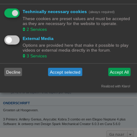
CONTACTEER FRITS
Technically necessary cookies
(always required)
GEBRUIKERSSTATISTIEKEN
These cookies are preset values and must be accepted
Flag:
as they are necessary for the website to operate.
2
Services
Lid geworden op:
26/03/23, 08:21
External Media
Laatst actief:
07/08/26, 19:28
Options are provided here that make it possible to play
Aantal berichten:
videos or external media directly in the forum.
351 |
Zoek gebruikers berichten
(3.93% van alle berichten / 0.29 berichten per dag)
3
Services
Meest actief in forum:
3D print resultaten
(106 berichten / 30.20% van gebruikers berichten)
Decline
Accept selected
Accept All
Meest actief in onderwerp:
Wat heb je deze week geprint?
(51 berichten / 14.53% van gebruikers berichten)
Total topics:
Realized with Klaro!
28 |
Search user’s topics
(3.41% of all topics / 0.02 topics per day)
ONDERSCHRIFT
Groeten uit Hoogeveen.
3 Printers: Artillery Genius, Anycubic Kobra 3 combo en een Elegoo Neptune 4 plus
Software: ik ontwerp met Design Spark Mechanical Creator 6.0.3 en Cura 5.6.0
Ga naar