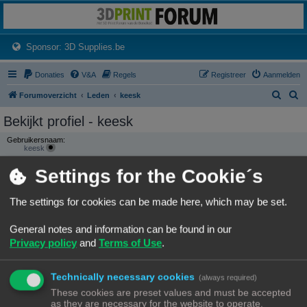
3dprintforum
Het 3D print forum van de Benelux na de sluiting van 3dprintforum.nl
(Opens a new tab)
Sponsor: 3D Supplies.be
Donaties
V&A
Regels
Registreer
Aanmelden
Z
Z
Forumoverzicht
Leden
keesk
o
o
Bekijkt profiel - keesk
e
e
Gebruikersnaam:
k
k
keesk
Groepen:
Settings for the Cookie´s
CONTACTEER KEESK
The settings for cookies can be made here, which may be set.
GEBRUIKERSSTATISTIEKEN
Flag:
General notes and information can be found in our
Privacy policy
and
Terms of Use
.
Lid geworden op:
03/05/23, 16:35
Laatst actief:
Technically necessary cookies
(always required)
04/03/26, 16:37
Aantal berichten:
These cookies are preset values and must be accepted
3 |
Zoek gebruikers berichten
as they are necessary for the website to operate.
(0.03% van alle berichten / 0.00 berichten per dag)