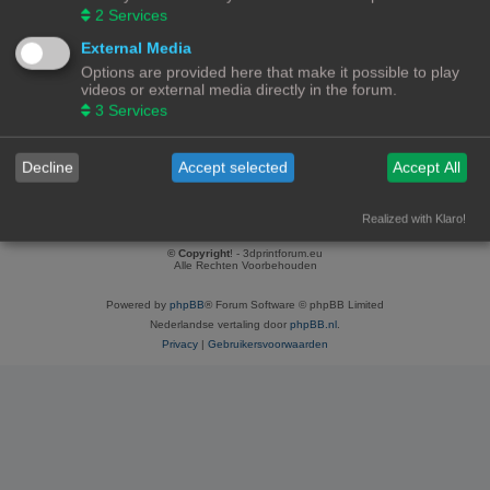
2
Services
Meest actief in forum:
Klipper
(3 berichten / 100.00% van gebruikers berichten)
External Media
Meest actief in onderwerp:
Options are provided here that make it possible to play
BQTT Pad7
videos or external media directly in the forum.
(3 berichten / 100.00% van gebruikers berichten)
3
Services
Total topics:
1 |
Search user’s topics
(0.12% of all topics / 0.00 topics per day)
Decline
Accept selected
Accept All
Ga naar
Forumoverzicht
Contact
Alle tijden zijn
UTC+02:00
Realized with Klaro!
© Copyright
! - 3dprintforum.eu
Alle Rechten Voorbehouden
Powered by
phpBB
® Forum Software © phpBB Limited
Nederlandse vertaling door
phpBB.nl
.
Privacy
|
Gebruikersvoorwaarden