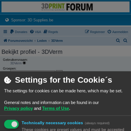
3dprintforum
Het 3D print forum van de Benelux na de sluiting van 3dprintforum.nl
(Opens a new tab)
Sponsor: 3D Supplies.be
Donaties
V&A
Regels
Registreer
Aanmelden
Z
Z
Forumoverzicht
Leden
3DVerm
o
o
Bekijkt profiel - 3DVerm
e
e
Gebruikersnaam:
k
k
3DVerm
Groepen:
Settings for the Cookie´s
CONTACTEER 3DVERM
The settings for cookies can be made here, which may be set.
GEBRUIKERSSTATISTIEKEN
Flag:
General notes and information can be found in our
Lid geworden op:
Privacy policy
and
Terms of Use
.
03/08/23, 07:28
Laatst actief:
21/10/25, 09:20
Technically necessary cookies
(always required)
Aantal berichten:
19 |
Zoek gebruikers berichten
These cookies are preset values and must be accepted
(0.21% van alle berichten / 0.02 berichten per dag)