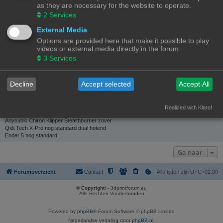
as they are necessary for the website to operate.
Meest actief in forum:
2
Services
Vragen over 3D-printen en 3D-printers
(7 berichten / 36.84% van gebruikers berichten)
External Media
Meest actief in onderwerp:
Advies gevraagd! Ivm keuze stress
Options are provided here that make it possible to play
(7 berichten / 36.84% van gebruikers berichten)
videos or external media directly in the forum.
Total topics:
1 |
Search user’s topics
3
Services
(0.12% of all topics / 0.00 topics per day)
ONDERSCHRIFT
Decline
Accept selected
Accept All
Bambu Lab X Carbon 2x AMS Just a production printer
Ender 3 Pro V2 nog standard
Anycubic Vyper nog standard
Realized with Klaro!
Anycubic Vyper met Revo Six Hotend
Anycubic Chiron Klipper Stealthburner zover
Qidi Tech X-Pro nog standard dual hotend
Ender 5 nog standard
Ga naar
Forumoverzicht
Contact
Alle tijden zijn
UTC+02:00
© Copyright
! - 3dprintforum.eu
Alle Rechten Voorbehouden
Powered by
phpBB
® Forum Software © phpBB Limited
Nederlandse vertaling door
phpBB.nl
.