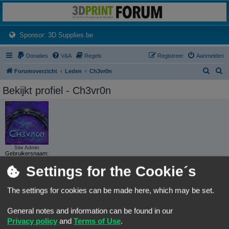
3dprintforum
Het 3D print forum van de Benelux na de sluiting van 3dprintforum.nl
(Opens a new tab)
Sponsor: 3D Supplies.be
Donaties
V&A
Regels
Registreer
Aanmelden
Z
Z
Forumoverzicht
Leden
Ch3vr0n
o
o
Bekijkt profiel - Ch3vr0n
e
e
k
k
Site Admin
Gebruikersnaam:
Ch3vr0n
Settings for the Cookie´s
Leeftijd:
43
Groepen:
The settings for cookies can be made here, which may be set.
Locatie:
Op m'n achterwerk
General notes and information can be found in our
Privacy policy
and
Terms of Use
.
CONTACTEER CH3VR0N