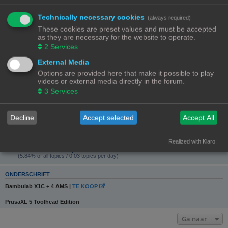
Website:
Bezoek website
Technically necessary cookies
(always required)
GEBRUIKERSSTATISTIEKEN
These cookies are preset values and must be accepted
Flag:
as they are necessary for the website to operate.
2
Services
Lid geworden op:
24/09/22, 12:27
External Media
Laatst actief:
Options are provided here that make it possible to play
06/08/26, 18:26
videos or external media directly in the forum.
Aantal berichten:
1115 |
Zoek gebruikers berichten
3
Services
(12.48% van alle berichten / 0.79 berichten per dag)
Meest actief in forum:
3D-printer specifieke vragen
(177 berichten / 15.87% van gebruikers berichten)
Decline
Accept selected
Accept All
Meest actief in onderwerp:
Ombouw CR10 Max naar klipper!
(29 berichten / 2.60% van gebruikers berichten)
Realized with Klaro!
Total topics:
48 |
Search user’s topics
(5.84% of all topics / 0.03 topics per day)
ONDERSCHRIFT
Bambulab X1C + 4 AMS |
TE KOOP
PrusaXL 5 Toolhead Edition
Ga naar