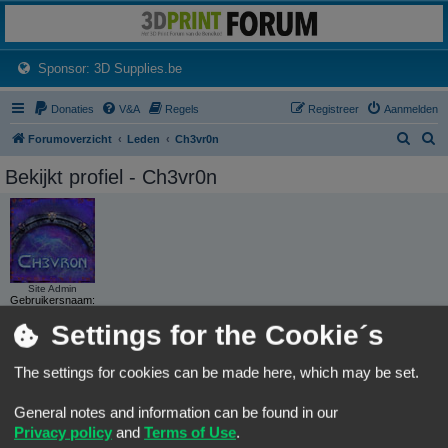
3dprintforum
Het 3D print forum van de Benelux na de sluiting van 3dprintforum.nl
(Opens a new tab)
Sponsor: 3D Supplies.be
Donaties
V&A
Regels
Registreer
Aanmelden
Z
Z
Forumoverzicht
Leden
Ch3vr0n
o
o
Bekijkt profiel - Ch3vr0n
e
e
k
k
Site Admin
Gebruikersnaam:
Ch3vr0n
Settings for the Cookie´s
Leeftijd:
43
Groepen:
The settings for cookies can be made here, which may be set.
Locatie:
Op m'n achterwerk
General notes and information can be found in our
Privacy policy
and
Terms of Use
.
CONTACTEER CH3VR0N