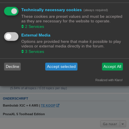
Website:
Bezoek website
Technically necessary cookies
(always required)
GEBRUIKERSSTATISTIEKEN
These cookies are preset values and must be accepted
Flag:
as they are necessary for the website to operate.
2
Services
Lid geworden op:
24/09/22, 12:27
External Media
Laatst actief:
Options are provided here that make it possible to play
06/08/26, 18:26
videos or external media directly in the forum.
Aantal berichten:
1115 |
Zoek gebruikers berichten
3
Services
(12.48% van alle berichten / 0.79 berichten per dag)
Meest actief in forum:
3D-printer specifieke vragen
(177 berichten / 15.87% van gebruikers berichten)
Decline
Accept selected
Accept All
Meest actief in onderwerp:
Ombouw CR10 Max naar klipper!
(29 berichten / 2.60% van gebruikers berichten)
Realized with Klaro!
Total topics:
48 |
Search user’s topics
(5.84% of all topics / 0.03 topics per day)
ONDERSCHRIFT
Bambulab X1C + 4 AMS |
TE KOOP
PrusaXL 5 Toolhead Edition
Ga naar