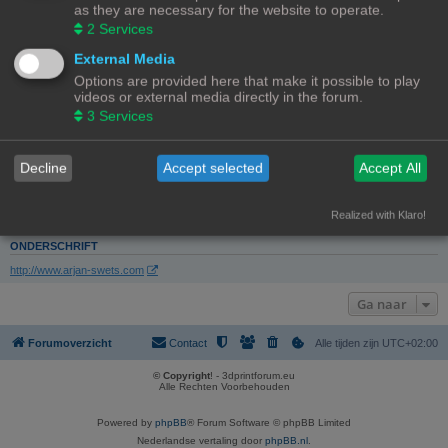
Lid geworden op:
as they are necessary for the website to operate.
12/11/23, 15:47
2
Services
Laatst actief:
16/11/23, 22:21
External Media
Aantal berichten:
3 |
Zoek gebruikers berichten
Options are provided here that make it possible to play
(0.03% van alle berichten / 0.00 berichten per dag)
videos or external media directly in the forum.
Meest actief in forum:
3
Services
Software
(3 berichten / 100.00% van gebruikers berichten)
Meest actief in onderwerp:
Klipper en 3 extruders!
Decline
Accept selected
Accept All
(3 berichten / 100.00% van gebruikers berichten)
Total topics:
1 |
Search user’s topics
(0.12% of all topics / 0.00 topics per day)
Realized with Klaro!
ONDERSCHRIFT
http://www.arjan-swets.com
Ga naar
Forumoverzicht
Contact
Alle tijden zijn
UTC+02:00
© Copyright
! - 3dprintforum.eu
Alle Rechten Voorbehouden
Powered by
phpBB
® Forum Software © phpBB Limited
Nederlandse vertaling door
phpBB.nl
.