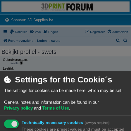
3dprintforum
Het 3D print forum van de Benelux na de sluiting van 3dprintforum.nl
(Opens a new tab)
Sponsor: 3D Supplies.be
Donaties
V&A
Regels
Registreer
Aanmelden
Z
Z
Forumoverzicht
Leden
swets
o
o
Bekijkt profiel - swets
e
e
Gebruikersnaam:
k
k
swets
Leeftijd:
59
Settings for the Cookie´s
Groepen:
Locatie:
The settings for cookies can be made here, which may be set.
Krimpen a/d IJssel
General notes and information can be found in our
CONTACTEER SWETS
Privacy policy
and
Terms of Use
.
Website:
Bezoek website
GEBRUIKERSSTATISTIEKEN
Technically necessary cookies
Flag:
(always required)
These cookies are preset values and must be accepted