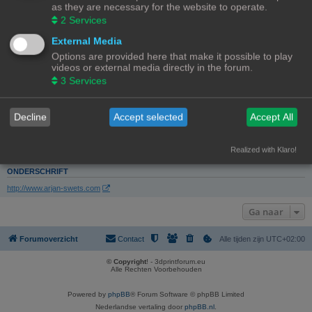
Lid geworden op:
as they are necessary for the website to operate.
12/11/23, 15:47
2
Services
Laatst actief:
16/11/23, 22:21
External Media
Aantal berichten:
3 |
Zoek gebruikers berichten
Options are provided here that make it possible to play
(0.03% van alle berichten / 0.00 berichten per dag)
videos or external media directly in the forum.
Meest actief in forum:
3
Services
Software
(3 berichten / 100.00% van gebruikers berichten)
Meest actief in onderwerp:
Klipper en 3 extruders!
Decline
Accept selected
Accept All
(3 berichten / 100.00% van gebruikers berichten)
Total topics:
1 |
Search user’s topics
(0.12% of all topics / 0.00 topics per day)
Realized with Klaro!
ONDERSCHRIFT
http://www.arjan-swets.com
Ga naar
Forumoverzicht
Contact
Alle tijden zijn
UTC+02:00
© Copyright
! - 3dprintforum.eu
Alle Rechten Voorbehouden
Powered by
phpBB
® Forum Software © phpBB Limited
Nederlandse vertaling door
phpBB.nl
.