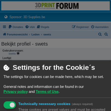
3dprintforum
Het 3D print forum van de Benelux na de sluiting van 3dprintforum.nl
(Opens a new tab)
Sponsor: 3D Supplies.be
Donaties
V&A
Regels
Registreer
Aanmelden
Z
Z
Forumoverzicht
Leden
swets
o
o
Bekijkt profiel - swets
e
e
Gebruikersnaam:
k
k
swets
Leeftijd:
59
Settings for the Cookie´s
Groepen:
Locatie:
The settings for cookies can be made here, which may be set.
Krimpen a/d IJssel
General notes and information can be found in our
CONTACTEER SWETS
Privacy policy
and
Terms of Use
.
Website:
Bezoek website
GEBRUIKERSSTATISTIEKEN
Technically necessary cookies
Flag:
(always required)
These cookies are preset values and must be accepted