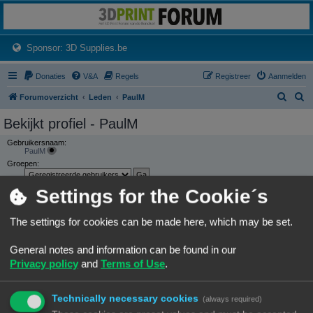
3dprintforum
Het 3D print forum van de Benelux na de sluiting van 3dprintforum.nl
(Opens a new tab)
Sponsor: 3D Supplies.be
Donaties
V&A
Regels
Registreer
Aanmelden
Z
Z
Forumoverzicht
Leden
PaulM
o
o
Bekijkt profiel - PaulM
e
e
Gebruikersnaam:
k
k
PaulM
Groepen:
Settings for the Cookie´s
CONTACTEER PAULM
GEBRUIKERSSTATISTIEKEN
The settings for cookies can be made here, which may be set.
Flag:
General notes and information can be found in our
Lid geworden op:
Privacy policy
and
Terms of Use
.
27/02/24, 19:24
Laatst actief:
09/08/26, 18:54
Aantal berichten:
Technically necessary cookies
(always required)
50 |
Zoek gebruikers berichten
(0.56% van alle berichten / 0.06 berichten per dag)