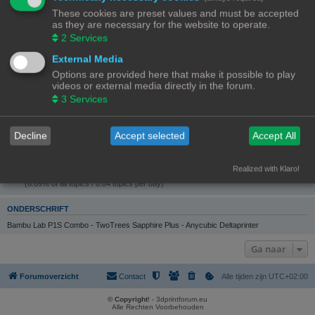
GEBRUIKERSSTATISTIEKEN
These cookies are preset values and must be accepted
Flag:
as they are necessary for the website to operate.
2
Services
Lid geworden op:
25/09/22, 16:57
External Media
Laatst actief:
08/08/26, 22:15
Options are provided here that make it possible to play
Aantal berichten:
videos or external media directly in the forum.
1281 |
Zoek gebruikers berichten
(14.34% van alle berichten / 0.91 berichten per dag)
3
Services
Meest actief in forum:
3D-printer specifieke vragen
(234 berichten / 18.27% van gebruikers berichten)
Decline
Accept selected
Accept All
Meest actief in onderwerp:
Orcabot v0.43
(56 berichten / 4.37% van gebruikers berichten)
Total topics:
Realized with Klaro!
55 |
Search user’s topics
(6.69% of all topics / 0.04 topics per day)
ONDERSCHRIFT
Bambu Lab P1S Combo - TwoTrees Sapphire Plus - Anycubic Deltaprinter
Ga naar
Forumoverzicht
Contact
Alle tijden zijn
UTC+02:00
© Copyright
! - 3dprintforum.eu
Alle Rechten Voorbehouden