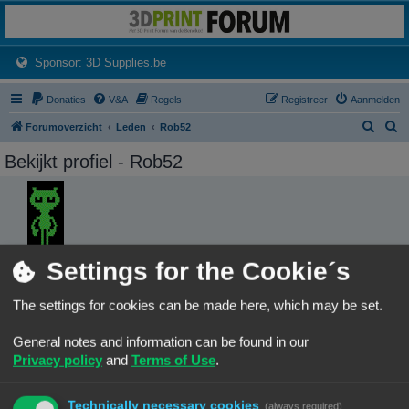
3dprintforum
Het 3D print forum van de Benelux na de sluiting van 3dprintforum.nl
(Opens a new tab)
Sponsor: 3D Supplies.be
Donaties
V&A
Regels
Registreer
Aanmelden
Z
Z
Forumoverzicht
Leden
Rob52
o
o
Bekijkt profiel - Rob52
e
e
k
k
Gebruikersnaam:
Settings for the Cookie´s
Rob52
Leeftijd:
74
The settings for cookies can be made here, which may be set.
Groepen:
General notes and information can be found in our
Locatie:
Privacy policy
and
Terms of Use
.
Gendringen
CONTACTEER ROB52
Technically necessary cookies
(always required)