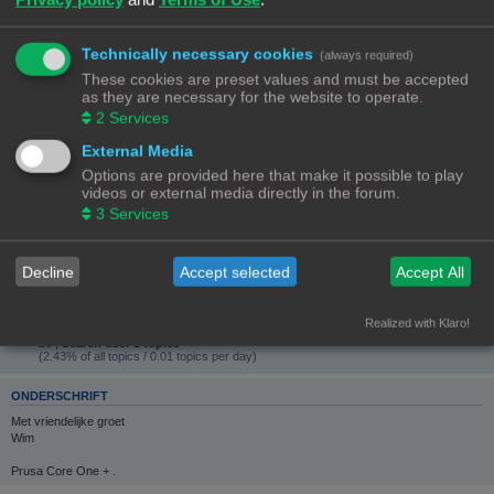
Arnhem
CONTACTEER WIM62
Technically necessary cookies
(always required)
GEBRUIKERSSTATISTIEKEN
These cookies are preset values and must be accepted
Flag:
as they are necessary for the website to operate.
2
Services
Lid geworden op:
25/09/22, 17:12
External Media
Laatst actief:
Options are provided here that make it possible to play
07/08/26, 19:39
videos or external media directly in the forum.
Aantal berichten:
1012 |
Zoek gebruikers berichten
3
Services
(11.31% van alle berichten / 0.72 berichten per dag)
Meest actief in forum:
3D-printer specifieke vragen
(211 berichten / 20.85% van gebruikers berichten)
Decline
Accept selected
Accept All
Meest actief in onderwerp:
Orcabot v0.43
(44 berichten / 4.35% van gebruikers berichten)
Realized with Klaro!
Total topics:
20 |
Search user’s topics
(2.43% of all topics / 0.01 topics per day)
ONDERSCHRIFT
Met vriendelijke groet
Wim
Prusa Core One + .