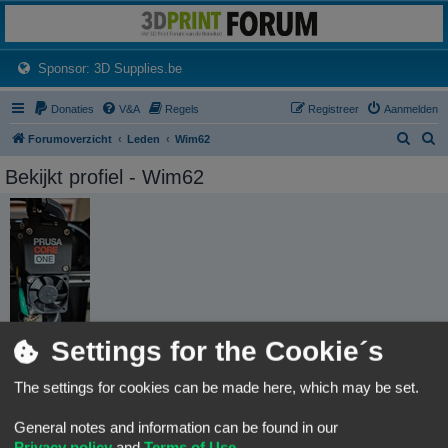
3dprintforum
Het 3D print forum van de Benelux na de sluiting van 3dprintforum.nl
(Opens a new tab)
Sponsor: 3D Supplies.be
Donaties
V&A
Regels
Registreer
Aanmelden
Z
Z
Forumoverzicht
Leden
Wim62
o
o
Bekijkt profiel - Wim62
e
e
k
k
Settings for the Cookie´s
Gebruikersnaam:
Wim62
Leeftijd:
The settings for cookies can be made here, which may be set.
64
Groepen:
General notes and information can be found in our
Locatie:
Privacy policy
and
Terms of Use
.