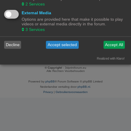
2
Services
Meest actief in forum:
3D-printer specifieke vragen
(3 berichten / 75.00% van gebruikers berichten)
External Media
Meest actief in onderwerp:
Options are provided here that make it possible to play
Logos niet scherp
videos or external media directly in the forum.
(3 berichten / 75.00% van gebruikers berichten)
3
Services
Total topics:
2 |
Search user’s topics
(0.24% of all topics / 0.06 topics per day)
Decline
Accept selected
Accept All
Ga naar
Forumoverzicht
Contact
Alle tijden zijn
UTC+02:00
Realized with Klaro!
© Copyright
! - 3dprintforum.eu
Alle Rechten Voorbehouden
Powered by
phpBB
® Forum Software © phpBB Limited
Nederlandse vertaling door
phpBB.nl
.
Privacy
|
Gebruikersvoorwaarden