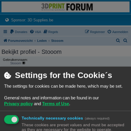
3dprintforum
Het 3D print forum van de Benelux na de sluiting van 3dprintforum.nl
(Opens a new tab)
Sponsor: 3D Supplies.be
Donaties
V&A
Regels
Registreer
Aanmelden
Z
Z
Forumoverzicht
Leden
Stooom
o
o
Bekijkt profiel - Stooom
e
e
Gebruikersnaam:
k
k
Stooom
Groepen:
Settings for the Cookie´s
CONTACTEER STOOOM
The settings for cookies can be made here, which may be set.
GEBRUIKERSSTATISTIEKEN
Flag:
General notes and information can be found in our
Privacy policy
and
Terms of Use
.
Lid geworden op:
04/07/26, 22:05
Laatst actief:
Technically necessary cookies
(always required)
06/07/26, 21:28
Aantal berichten:
These cookies are preset values and must be accepted
4 |
Zoek gebruikers berichten
as they are necessary for the website to operate.
(0.04% van alle berichten / 0.11 berichten per dag)