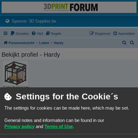
3dprintforum
Het 3D print forum van de Benelux na de sluiting van 3dprintforum.nl
(Opens a new tab)
Sponsor: 3D Supplies.be
Donaties
V&A
Regels
Registreer
Aanmelden
Z
Z
Forumoverzicht
Leden
Hardy
o
o
Bekijkt profiel - Hardy
e
e
k
k
Gebruikersnaam:
Hardy
Settings for the Cookie´s
Groepen:
The settings for cookies can be made here, which may be set.
Locatie:
twente
General notes and information can be found in our
CONTACTEER HARDY
Privacy policy
and
Terms of Use
.
GEBRUIKERSSTATISTIEKEN
Flag: