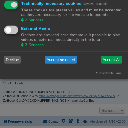
Technically necessary cookies
(always required)
Lid geworden op:
These cookies are preset values and must be accepted
25/09/22, 19:44
as they are necessary for the website to operate.
Laatst actief:
2
Services
07/08/26, 21:14
Aantal berichten:
618 |
Zoek gebruikers berichten
External Media
(6.92% van alle berichten / 0.44 berichten per dag)
Options are provided here that make it possible to play
Meest actief in forum:
videos or external media directly in the forum.
3D-printer specifieke vragen
(151 berichten / 24.43% van gebruikers berichten)
3
Services
Meest actief in onderwerp:
Orcabot v0.43
(41 berichten / 6.63% van gebruikers berichten)
Decline
Accept selected
Accept All
Total topics:
24 |
Search user’s topics
(2.92% of all topics / 0.02 topics per day)
Realized with Klaro!
ONDERSCHRIFT
Groeten Hardy
Zelfbouw Ultifaker 20x20 Ramps 8 bits Marlin 1.19
Zelfbouw 3D-cube 25x25
https://www.youtube.com/watch?v=udCxjZcOA-c&t=8s
Zelfbouw CoreXY 30x30 KLIPPER, MKS-ROBIN-nano via CanBus
Ga naar
Forumoverzicht
Contact
Alle tijden zijn
UTC+02:00