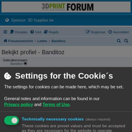
3dprintforum
Het 3D print forum van de Benelux na de sluiting van 3dprintforum.nl
(Opens a new tab)
Sponsor: 3D Supplies.be
Donaties
V&A
Regels
Registreer
Aanmelden
Z
Z
Forumoverzicht
Leden
Banditoz
o
o
Bekijkt profiel - Banditoz
e
e
Gebruikersnaam:
k
k
Banditoz
Groepen:
Settings for the Cookie´s
CONTACTEER BANDITOZ
The settings for cookies can be made here, which may be set.
GEBRUIKERSSTATISTIEKEN
Flag:
General notes and information can be found in our
Privacy policy
and
Terms of Use
.
Lid geworden op:
04/12/22, 13:49
Laatst actief:
Technically necessary cookies
(always required)
04/06/26, 21:20
Aantal berichten:
These cookies are preset values and must be accepted
247 |
Zoek gebruikers berichten
as they are necessary for the website to operate.
(2.76% van alle berichten / 0.18 berichten per dag)