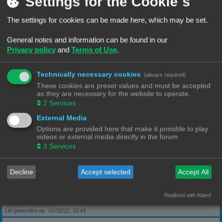
Settings for the Cookie´s
The settings for cookies can be made here, which may be set.
Berichten
5
Lid geworden op
28/09/22, 17:11
General notes and information can be found in our
Privacy policy
and
Terms of Use
.
Rang, Gebruikersnaam
KeesL
Technically necessary cookies
(always required)
Berichten
9
These cookies are preset values and must be accepted
Lid geworden op
29/09/22, 17:18
as they are necessary for the website to operate.
2
Services
Rang, Gebruikersnaam
wvh1990
External Media
Options are provided here that make it possible to play
videos or external media directly in the forum.
Berichten
3
3
Services
Lid geworden op
30/09/22, 13:40
Decline
Accept selected
Accept All
Rang, Gebruikersnaam
Robbel2005
Realized with Klaro!
Berichten
79
Lid geworden op
01/10/22, 10:43