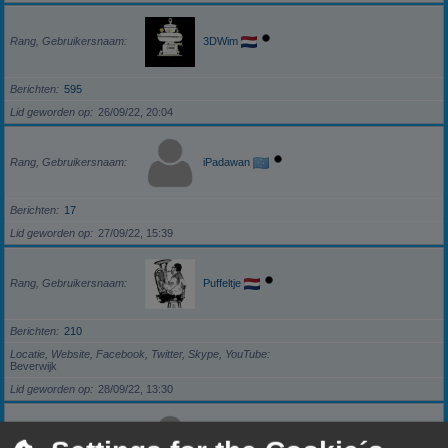
Rang, Gebruikersnaam
3DWim
Berichten
595
Lid geworden op
26/09/22, 20:04
Rang, Gebruikersnaam
iPadawan
Berichten
17
Lid geworden op
27/09/22, 15:39
Rang, Gebruikersnaam
Puffeltje
Berichten
210
Locatie, Website, Facebook, Twitter, Skype, YouTube
Beverwijk
Lid geworden op
28/09/22, 13:30
Rang, Gebruikersnaam
darkzero