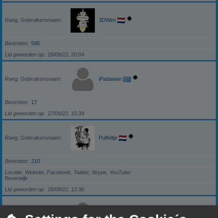
Rang, Gebruikersnaam
3DWim
Berichten
595
Lid geworden op
26/09/22, 20:04
Rang, Gebruikersnaam
iPadawan
Berichten
17
Lid geworden op
27/09/22, 15:39
Rang, Gebruikersnaam
Puffeltje
Berichten
210
Locatie, Website, Facebook, Twitter, Skype, YouTube
Beverwijk
Lid geworden op
28/09/22, 13:30
Rang, Gebruikersnaam
darkzero