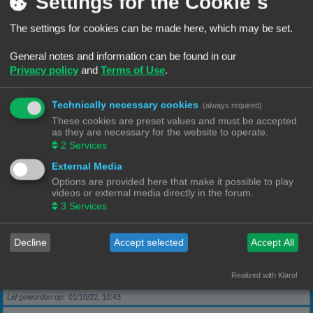
Settings for the Cookie´s
The settings for cookies can be made here, which may be set.
Berichten
5
Lid geworden op
28/09/22, 17:11
General notes and information can be found in our
Privacy policy
and
Terms of Use
.
Rang, Gebruikersnaam
KeesL
Technically necessary cookies
(always required)
Berichten
9
These cookies are preset values and must be accepted
Lid geworden op
29/09/22, 17:18
as they are necessary for the website to operate.
2
Services
Rang, Gebruikersnaam
wvh1990
External Media
Options are provided here that make it possible to play
videos or external media directly in the forum.
Berichten
3
3
Services
Lid geworden op
30/09/22, 13:40
Decline
Accept selected
Accept All
Rang, Gebruikersnaam
Robbel2005
Realized with Klaro!
Berichten
79
Lid geworden op
01/10/22, 10:43